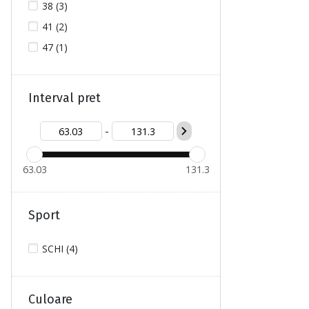
38 (3)
41 (2)
47 (1)
Interval pret
-
63.03
131.3
Sport
SCHI (4)
Culoare