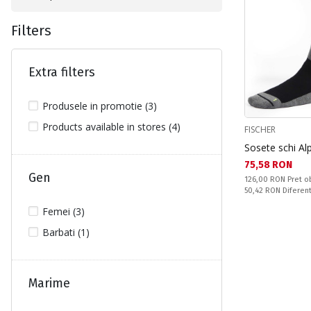
Filters
Extra filters
Produsele in promotie (3)
Products available in stores (4)
FISCHER
Sosete schi Al
Текуща цена:
75,58 RON
Gen
Pret obisnuit:
126,00 RON
Pret o
Спестявате:
50,42 RON
Diferen
Femei (3)
Barbati (1)
Marime