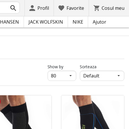
Profil
Favorite
Cosul meu
 HANSEN
JACK WOLFSKIN
NIKE
Ajutor
продукти на страница
Show by
Sorteaza
R