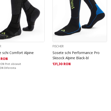
R
FISCHER
e schi Comfort Alpine
Sosete schi Performance Pro
Skisock Alpine Black-bl
а цена:
 RON
Текуща цена:
131,30 RON
snuit:
 RON
Pret obisnuit
ате:
RON
Diferenta