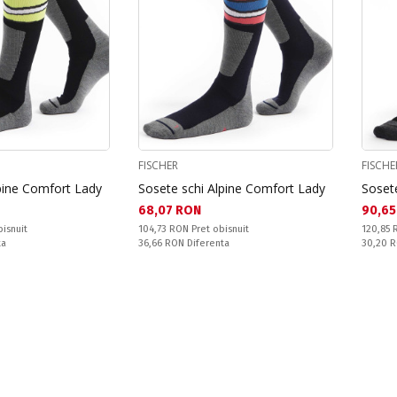
FISCHER
FISCHE
pine Comfort Lady
Sosete schi Alpine Comfort Lady
Soset
Текуща цена:
Текущ
68,07 RON
90,65
Pret obisnuit:
Pret obi
bisnuit
104,73 RON
Pret obisnuit
120,85
Спестявате:
Спестяв
ta
36,66 RON
Diferenta
30,20 