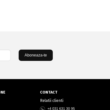
Aboneaza-te
-NE
CONTACT
Relatii clienti
+4 031 631 30 95