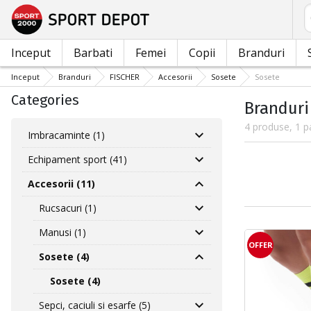
C
Inceput
Barbati
Femei
Copii
Branduri
Inceput
Branduri
FISCHER
Accesorii
Sosete
Sosete
Categories
Branduri 
4 produse, 1 p
Imbracaminte (1)
Echipament sport (41)
Accesorii (11)
Rucsacuri (1)
Manusi (1)
OFFER
Sosete (4)
Sosete (4)
Sepci, caciuli si esarfe (5)