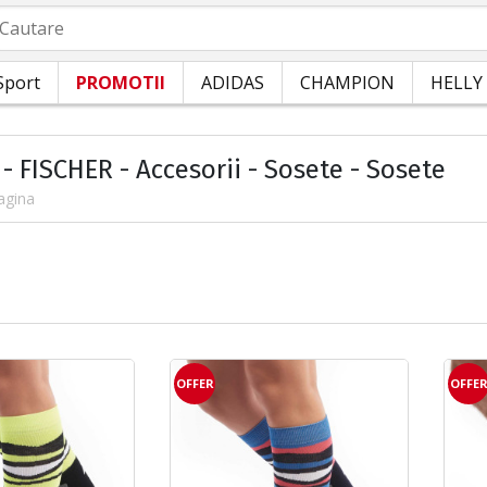
autare
Sport
PROMOTII
ADIDAS
CHAMPION
HELLY
- FISCHER - Accesorii - Sosete - Sosete
agina
OFFER
OFFE