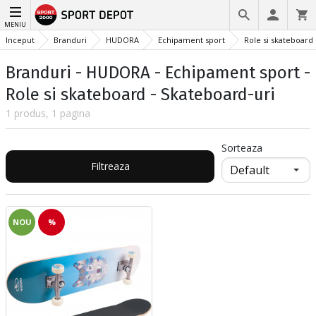
MENIU
Inceput
Branduri
HUDORA
Echipament sport
Role si skateboard
Branduri - HUDORA - Echipament sport -
Role si skateboard - Skateboard-uri
1 produs, 1 pagina
Sorteaza
Filtreaza
NOU
%