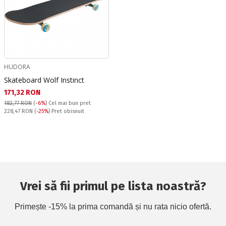
HUDORA
Skateboard Wolf Instinct
Текуща цена:
171,32 RON
182,77 RON
(
-6%
)
Cel mai bun pret
Pret obisnuit:
228,47 RON
(
-25%
) Pret obisnuit
Vrei să fii primul pe lista noastră?
Primește -15% la prima comandă și nu rata nicio ofertă.