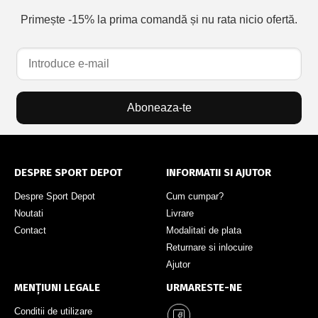
Primește -15% la prima comandă și nu rata nicio ofertă.
Aboneaza-te
DESPRE SPORT DEPOT
INFORMATII SI AJUTOR
Despre Sport Depot
Cum cumpar?
Noutati
Livrare
Contact
Modalitati de plata
Returnare si inlocuire
Ajutor
MENȚIUNI LEGALE
URMARESTE-NE
Conditii de utilizare