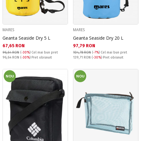
MARES
MARES
Geanta Seaside Dry 5 L
Geanta Seaside Dry 20 L
Текуща цена:
Текуща цена:
67,65 RON
97,79 RON
96,64 RON
(
-30%
)
Cel mai bun pret
104,78 RON
(
-7%
)
Cel mai bun pret
Pret obisnuit:
Pret obisnuit:
96,64 RON
(
-30%
) Pret obisnuit
139,71 RON
(
-30%
) Pret obisnuit
NOU
NOU