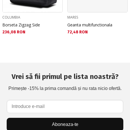
COLUMBIA
MARES
Borseta Zigzag Side
Geanta multifunctionala
Текуща цена:
Текуща цена:
236,08 RON
72,48 RON
Vrei să fii primul pe lista noastră?
Primește -15% la prima comandă și nu rata nicio ofertă.
Aboneaza-te