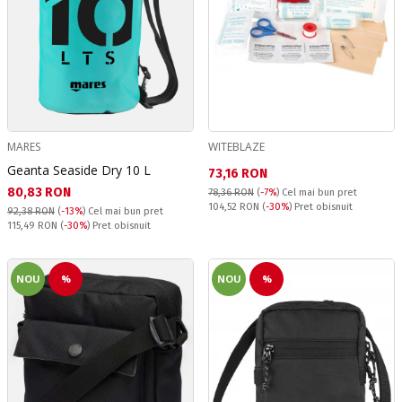
MARES
WITEBLAZE
Geanta Seaside Dry 10 L
Текуща цена:
73,16 RON
Текуща цена:
80,83 RON
78,36 RON
(
-7%
)
Cel mai bun pret
Pret obisnuit:
104,52 RON
(
-30%
) Pret obisnuit
92,38 RON
(
-13%
)
Cel mai bun pret
Pret obisnuit:
115,49 RON
(
-30%
) Pret obisnuit
NOU
%
NOU
%