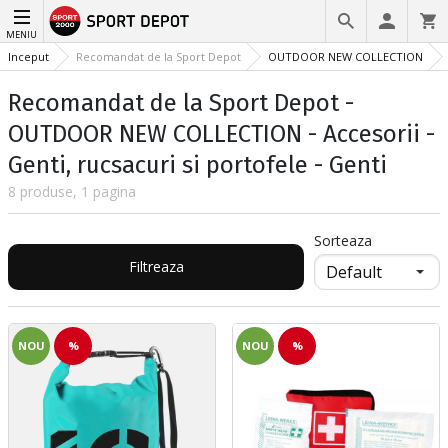
MENIU
Inceput
Recomandat de la Sport Depot
OUTDOOR NEW COLLECTION
Recomandat de la Sport Depot -
OUTDOOR NEW COLLECTION - Accesorii -
Genti, rucsacuri si portofele - Genti
8 produse, 1 pagina
Sorteaza
Filtreaza
NOU
%
NOU
%