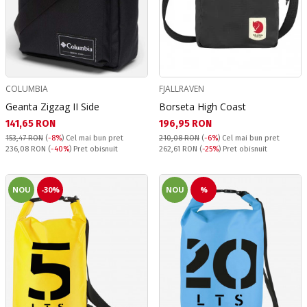
COLUMBIA
FJALLRAVEN
Geanta Zigzag II Side
Borseta High Coast
Текуща цена:
Текуща цена:
141,65 RON
196,95 RON
153,47 RON
(
-8%
)
Cel mai bun pret
210,08 RON
(
-6%
)
Cel mai bun pret
Pret obisnuit:
Pret obisnuit:
236,08 RON
(
-40%
) Pret obisnuit
262,61 RON
(
-25%
) Pret obisnuit
NOU
-30%
NOU
%