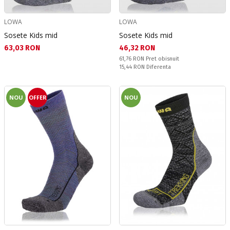
LOWA
LOWA
Sosete Kids mid
Sosete Kids mid
Текуща цена:
Текуща цена:
63,03 RON
46,32 RON
Pret obisnuit:
61,76 RON
Pret obisnuit
Спестявате:
15,44 RON
Diferenta
NOU
OFFER
NOU