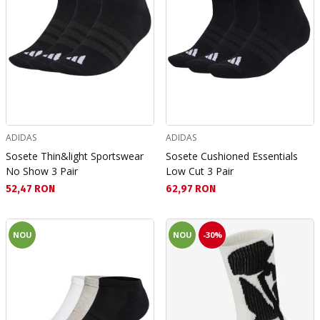
ADIDAS
ADIDAS
Sosete Thin&light Sportswear
Sosete Cushioned Essentials
No Show 3 Pair
Low Cut 3 Pair
Текуща цена:
Текуща цена:
52,47 RON
62,97 RON
NOU
NOU
-30%