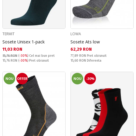
TERMIT
LOWA
Sosete Unisex 1-pack
Sosete Ats low
Текуща цена:
Текуща цена:
11,03 RON
62,29 RON
Pret obisnuit:
15,76 RON
(
-30%
)
Cel mai bun pret
77,89 RON
Pret obisnuit
Pret obisnuit:
Спестявате:
15,76 RON
(
-30%
) Pret obisnuit
15,60 RON
Diferenta
NOU
OFFER
NOU
-30%