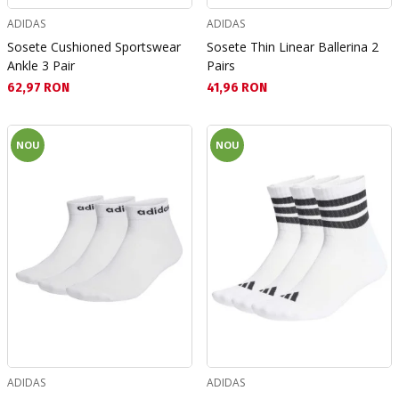
ADIDAS
ADIDAS
Sosete Cushioned Sportswear
Sosete Thin Linear Ballerina 2
Ankle 3 Pair
Pairs
Текуща цена:
Текуща цена:
62,97 RON
41,96 RON
NOU
NOU
ADIDAS
ADIDAS