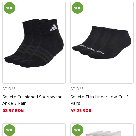
NOU
NOU
ADIDAS
ADIDAS
Sosete Cushioned Sportswear
Sosete Thin Linear Low-Cut 3
Ankle 3 Pair
Pairs
Текуща цена:
Текуща цена:
62,97 RON
47,22 RON
NOU
NOU