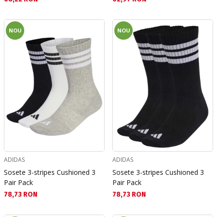
NOU
NOU
ADIDAS
ADIDAS
Sosete 3-stripes Cushioned 3
Sosete 3-stripes Cushioned 3
Pair Pack
Pair Pack
Текуща цена:
Текуща цена:
78,73 RON
78,73 RON