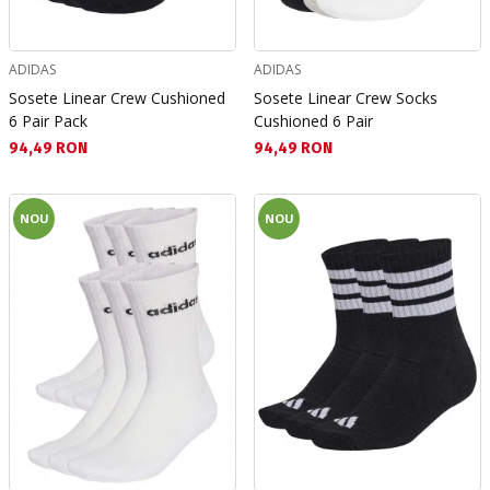
ADIDAS
ADIDAS
Sosete Linear Crew Cushioned
Sosete Linear Crew Socks
6 Pair Pack
Cushioned 6 Pair
Текуща цена:
Текуща цена:
94,49 RON
94,49 RON
NOU
NOU