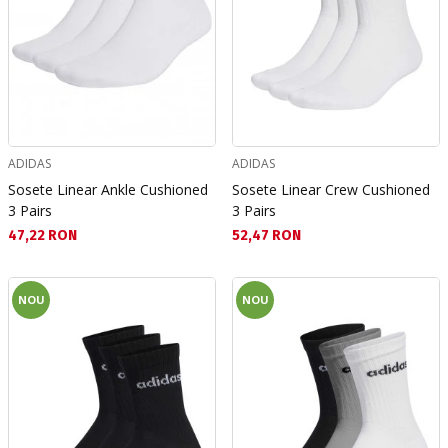
ADIDAS
ADIDAS
Sosete Linear Ankle Cushioned
Sosete Linear Crew Cushioned
3 Pairs
3 Pairs
Текуща цена:
Текуща цена:
47,22 RON
52,47 RON
NOU
NOU