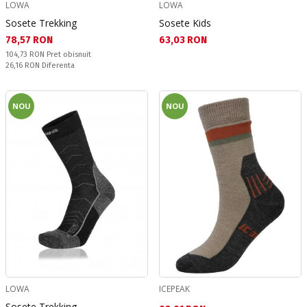
LOWA
LOWA
Sosete Trekking
Sosete Kids
Текуща цена:
Текуща цена:
78,57 RON
63,03 RON
Pret obisnuit:
104,73 RON
Pret obisnuit
Спестявате:
26,16 RON
Diferenta
NOU
NOU
LOWA
ICEPEAK
Sosete Trekking