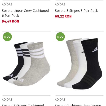
ADIDAS
ADIDAS
Sosete Linear Crew Cushioned
Sosete 3 Stripes 3 Pair Pack
6 Pair Pack
Текуща цена:
68,22 RON
Текуща цена:
94,49 RON
NOU
NOU
ADIDAS
ADIDAS
Sosete 3 Stripes Cushioned
Sosete Cushioned Sportswear