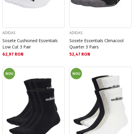
ADIDAS
ADIDAS
Sosete Cushioned Essentials
Sosete Essentials Climacool
Low Cut 3 Pair
Quarter 3 Pairs
Текуща цена:
Текуща цена:
62,97 RON
52,47 RON
NOU
NOU