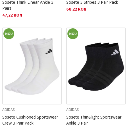
Sosete Think Linear Ankle 3
Sosete 3 Stripes 3 Pair Pack
Pairs
Текуща цена:
68,22 RON
Текуща цена:
47,22 RON
NOU
NOU
ADIDAS
ADIDAS
Sosete Cushioned Sportswear
Sosete Thin&light Sportswear
Crew 3 Pair Pack
Ankle 3 Pair