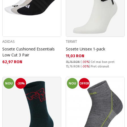
ADIDAS
TERMIT
Sosete Cushioned Essentials
Sosete Unisex 1-pack
Low Cut 3 Pair
Текуща цена:
11,03 RON
Текуща цена:
62,97 RON
15,76 RON
(
-30%
)
Cel mai bun pret
Pret obisnuit:
15,76 RON
(
-30%
) Pret obisnuit
NOU
-30%
NOU
OFFER