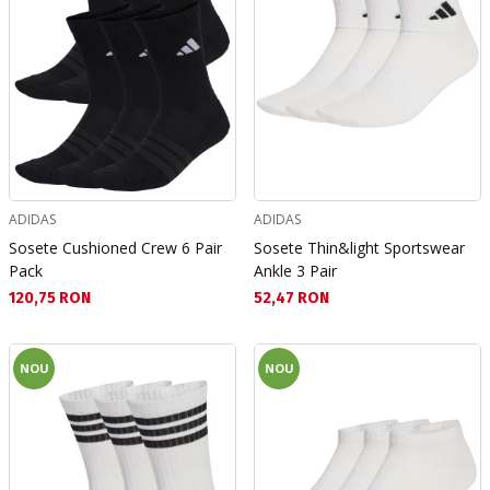
ADIDAS
ADIDAS
Sosete Cushioned Crew 6 Pair
Sosete Thin&light Sportswear
Pack
Ankle 3 Pair
Текуща цена:
Текуща цена:
120,75 RON
52,47 RON
NOU
NOU