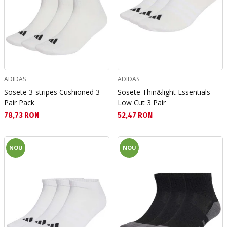
ADIDAS
ADIDAS
Sosete 3-stripes Cushioned 3
Sosete Thin&light Essentials
Pair Pack
Low Cut 3 Pair
Текуща цена:
Текуща цена:
78,73 RON
52,47 RON
NOU
NOU