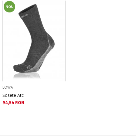
NOU
LOWA
Sosete Atc
Текуща цена:
94,54 RON