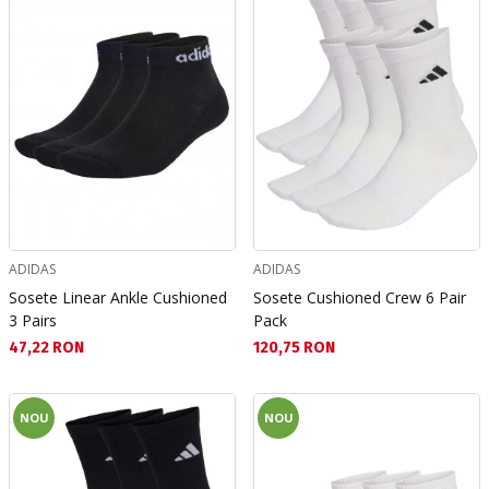
ADIDAS
ADIDAS
Sosete Linear Ankle Cushioned
Sosete Cushioned Crew 6 Pair
3 Pairs
Pack
Текуща цена:
Текуща цена:
47,22 RON
120,75 RON
NOU
NOU