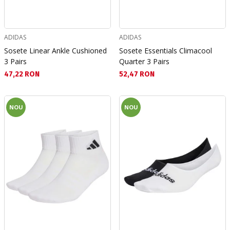
ADIDAS
ADIDAS
Sosete Linear Ankle Cushioned
Sosete Essentials Climacool
3 Pairs
Quarter 3 Pairs
Текуща цена:
Текуща цена:
47,22 RON
52,47 RON
NOU
NOU