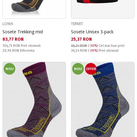
LOWA
TERMIT
Sosete Trekking mid
Sosete Unisex 3-pack
Текуща цена:
Текуща цена:
83,77 RON
25,37 RON
Pret obisnuit:
104,73 RON
Pret obisnuit
36,24 RON
(
-30%
)
Cel mai bun pret
Спестявате:
Pret obisnuit:
20,96 RON
Diferenta
36,24 RON
(
-30%
) Pret obisnuit
NOU
NOU
OFFER