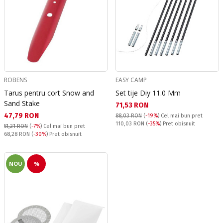
ROBENS
EASY CAMP
Tarus pentru cort Snow and
Set tije Diy 11.0 Mm
Sand Stake
Текуща цена:
71,53 RON
Текуща цена:
47,79 RON
88,03 RON
(
-19%
)
Cel mai bun pret
Pret obisnuit:
110,03 RON
(
-35%
) Pret obisnuit
51,21 RON
(
-7%
)
Cel mai bun pret
Pret obisnuit:
68,28 RON
(
-30%
) Pret obisnuit
NOU
%