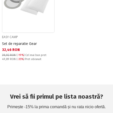
EASY CAMP
Set de reparatie Gear
Текуща цена:
32,46 RON
39,92 RON
(
-19%
)
Cel mai bun pret
Pret obisnuit:
49,89 RON
(
-35%
) Pret obisnuit
Vrei să fii primul pe lista noastră?
Primește -15% la prima comandă și nu rata nicio ofertă.