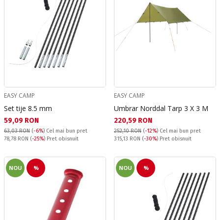
EASY CAMP
EASY CAMP
Set tije 8.5 mm
Umbrar Norddal Tarp 3 X 3 M
Текуща цена:
Текуща цена:
59,09 RON
220,59 RON
63,03 RON
(
-6%
)
Cel mai bun pret
252,10 RON
(
-12%
)
Cel mai bun pret
Pret obisnuit:
Pret obisnuit:
78,78 RON
(
-25%
) Pret obisnuit
315,13 RON
(
-30%
) Pret obisnuit
NOU
%
NOU
%