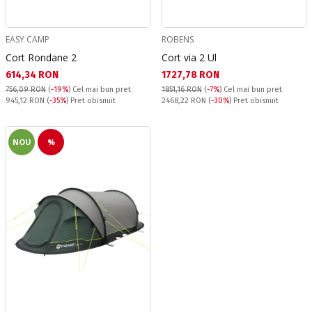
EASY CAMP
ROBENS
Cort Rondane 2
Cort via 2 Ul
Текуща цена:
Текуща цена:
614,34 RON
1727,78 RON
756,09 RON
(
-19%
)
Cel mai bun pret
1851,16 RON
(
-7%
)
Cel mai bun pret
Pret obisnuit:
Pret obisnuit:
945,12 RON
(
-35%
) Pret obisnuit
2468,22 RON
(
-30%
) Pret obisnuit
NOU
%