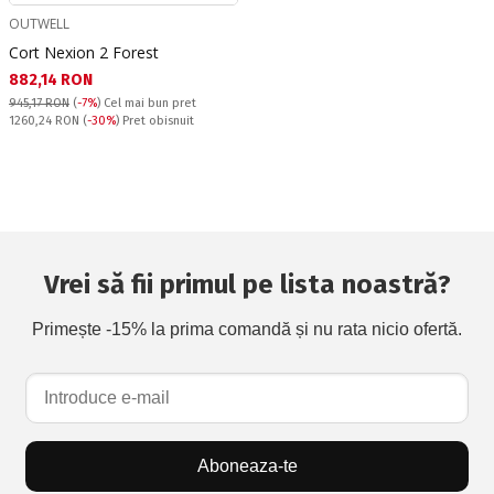
OUTWELL
Cort Nexion 2 Forest
Текуща цена:
882,14 RON
945,17 RON
(
-7%
)
Cel mai bun pret
Pret obisnuit:
1260,24 RON
(
-30%
) Pret obisnuit
Vrei să fii primul pe lista noastră?
Primește -15% la prima comandă și nu rata nicio ofertă.
Aboneaza-te