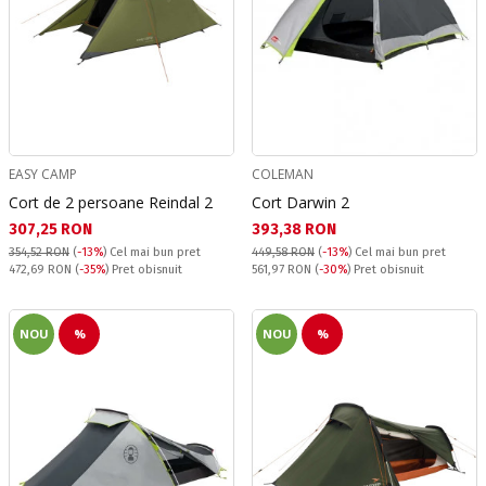
EASY CAMP
COLEMAN
Cort de 2 persoane Reindal 2
Cort Darwin 2
Текуща цена:
Текуща цена:
307,25 RON
393,38 RON
354,52 RON
(
-13%
)
Cel mai bun pret
449,58 RON
(
-13%
)
Cel mai bun pret
Pret obisnuit:
Pret obisnuit:
472,69 RON
(
-35%
) Pret obisnuit
561,97 RON
(
-30%
) Pret obisnuit
NOU
%
NOU
%