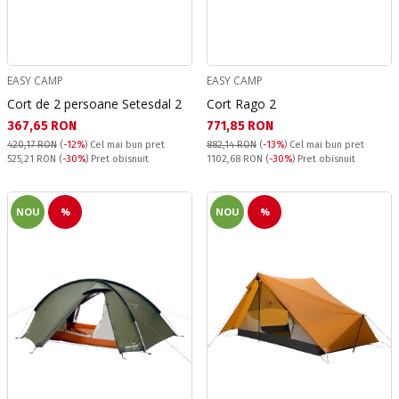
EASY CAMP
EASY CAMP
Cort de 2 persoane Setesdal 2
Cort Rago 2
Текуща цена:
Текуща цена:
367,65 RON
771,85 RON
420,17 RON
(
-12%
)
Cel mai bun pret
882,14 RON
(
-13%
)
Cel mai bun pret
Pret obisnuit:
Pret obisnuit:
525,21 RON
(
-30%
) Pret obisnuit
1102,68 RON
(
-30%
) Pret obisnuit
NOU
%
NOU
%