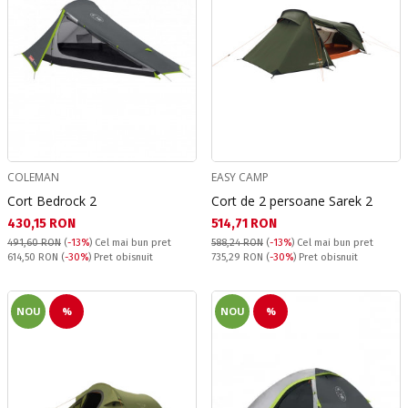
COLEMAN
EASY CAMP
Cort Bedrock 2
Cort de 2 persoane Sarek 2
Текуща цена:
Текуща цена:
430,15 RON
514,71 RON
491,60 RON
(
-13%
)
Cel mai bun pret
588,24 RON
(
-13%
)
Cel mai bun pret
Pret obisnuit:
Pret obisnuit:
614,50 RON
(
-30%
) Pret obisnuit
735,29 RON
(
-30%
) Pret obisnuit
NOU
%
NOU
%