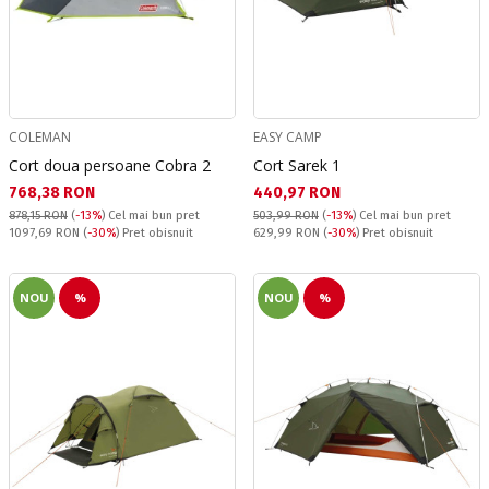
COLEMAN
EASY CAMP
Cort doua persoane Cobra 2
Cort Sarek 1
Текуща цена:
Текуща цена:
768,38 RON
440,97 RON
878,15 RON
(
-13%
)
Cel mai bun pret
503,99 RON
(
-13%
)
Cel mai bun pret
Pret obisnuit:
Pret obisnuit:
1097,69 RON
(
-30%
) Pret obisnuit
629,99 RON
(
-30%
) Pret obisnuit
NOU
%
NOU
%