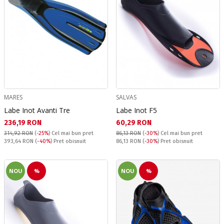
MARES
SALVAS
Labe Inot Avanti Tre
Labe Inot F5
Текуща цена:
Текуща цена:
236,19 RON
60,29 RON
314,92 RON
(
-25%
)
Cel mai bun pret
86,13 RON
(
-30%
)
Cel mai bun pret
Pret obisnuit:
Pret obisnuit:
393,64 RON
(
-40%
) Pret obisnuit
86,13 RON
(
-30%
) Pret obisnuit
NOU
%
NOU
%