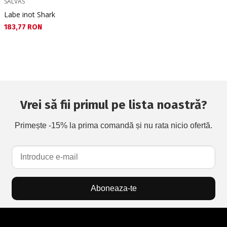
SALVAS
Labe inot Shark
Текуща цена:
183,77 RON
Vrei să fii primul pe lista noastră?
Primește -15% la prima comandă și nu rata nicio ofertă.
Aboneaza-te