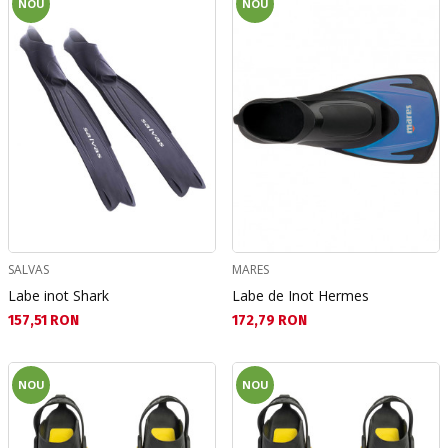
NOU
NOU
SALVAS
MARES
Labe inot Shark
Labe de Inot Hermes
Текуща цена:
Текуща цена:
157,51 RON
172,79 RON
NOU
NOU