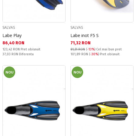
SALVAS
SALVAS
Labe Play
Labe inot F5 S
Текуща цена:
Текуща цена:
86,40 RON
71,32 RON
Pret obisnuit:
123,42 RON
Pret obisnuit
81,51 RON
(
-13%
)
Cel mai bun pret
Спестявате:
Pret obisnuit:
37,03 RON
Diferenta
101,89 RON
(
-30%
) Pret obisnuit
NOU
NOU