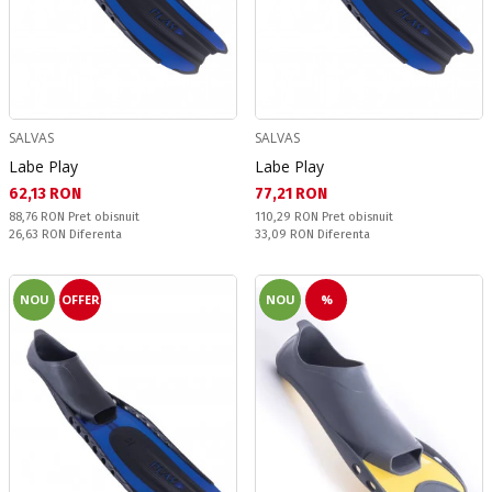
SALVAS
SALVAS
Labe Play
Labe Play
Текуща цена:
Текуща цена:
62,13 RON
77,21 RON
Pret obisnuit:
Pret obisnuit:
88,76 RON
Pret obisnuit
110,29 RON
Pret obisnuit
Спестявате:
Спестявате:
26,63 RON
Diferenta
33,09 RON
Diferenta
NOU
OFFER
NOU
%