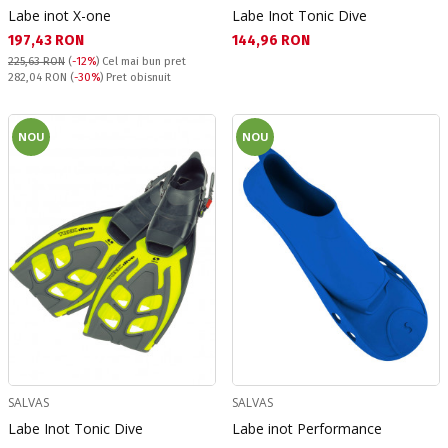
Labe inot X-one
Labe Inot Tonic Dive
Текуща цена:
Текуща цена:
197,43 RON
144,96 RON
225,63 RON
(
-12%
)
Cel mai bun pret
Pret obisnuit:
282,04 RON
(
-30%
) Pret obisnuit
NOU
NOU
SALVAS
SALVAS
Labe Inot Tonic Dive
Labe inot Performance