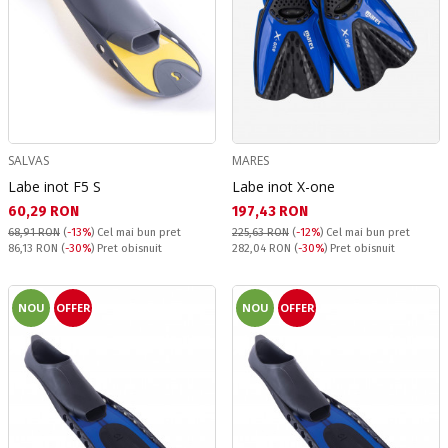
SALVAS
MARES
Labe inot F5 S
Labe inot X-one
Текуща цена:
Текуща цена:
60,29 RON
197,43 RON
68,91 RON
(
-13%
)
Cel mai bun pret
225,63 RON
(
-12%
)
Cel mai bun pret
Pret obisnuit:
Pret obisnuit:
86,13 RON
(
-30%
) Pret obisnuit
282,04 RON
(
-30%
) Pret obisnuit
NOU
OFFER
NOU
OFFER