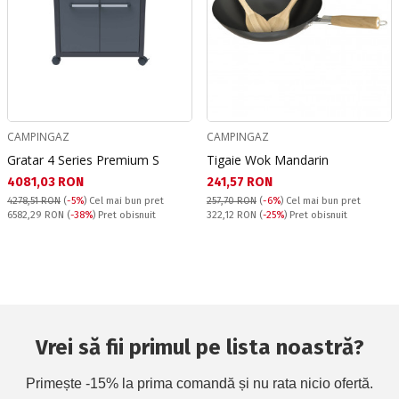
CAMPINGAZ
CAMPINGAZ
Gratar 4 Series Premium S
Tigaie Wok Mandarin
Текуща цена:
Текуща цена:
4081,03 RON
241,57 RON
4278,51 RON
(
-5%
)
Cel mai bun pret
257,70 RON
(
-6%
)
Cel mai bun pret
Pret obisnuit:
Pret obisnuit:
6582,29 RON
(
-38%
) Pret obisnuit
322,12 RON
(
-25%
) Pret obisnuit
Vrei să fii primul pe lista noastră?
Primește -15% la prima comandă și nu rata nicio ofertă.