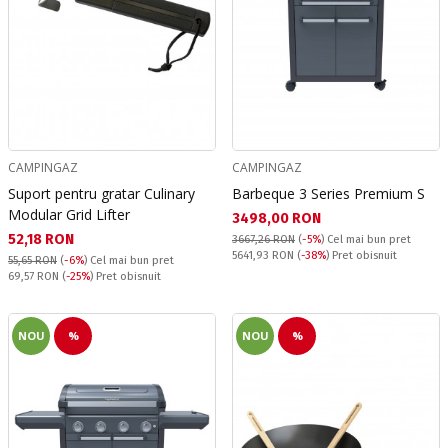
CAMPINGAZ
CAMPINGAZ
Suport pentru gratar Culinary
Barbeque 3 Series Premium S
Modular Grid Lifter
Текуща цена:
3498,00 RON
Текуща цена:
52,18 RON
3667,26 RON
(
-5%
)
Cel mai bun pret
Pret obisnuit:
5641,93 RON
(
-38%
) Pret obisnuit
55,65 RON
(
-6%
)
Cel mai bun pret
Pret obisnuit:
69,57 RON
(
-25%
) Pret obisnuit
NOU
%
NOU
%