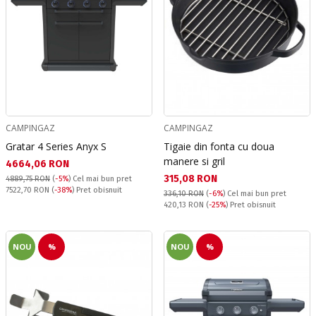
CAMPINGAZ
CAMPINGAZ
Gratar 4 Series Anyx S
Tigaie din fonta cu doua
manere si gril
Текуща цена:
4664,06 RON
Текуща цена:
315,08 RON
4889,75 RON
(
-5%
)
Cel mai bun pret
Pret obisnuit:
7522,70 RON
(
-38%
) Pret obisnuit
336,10 RON
(
-6%
)
Cel mai bun pret
Pret obisnuit:
420,13 RON
(
-25%
) Pret obisnuit
NOU
%
NOU
%