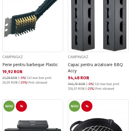
CAMPINGAZ
CAMPINGAZ
Perie pentru barbeque Plastic
Capac pentru arzatoare BBQ
Accy
Текуща цена:
19,92 RON
Текуща цена:
94,48 RON
21,28 RON
(
-6%
)
Cel mai bun pret
Pret obisnuit:
26,59 RON
(
-25%
) Pret obisnuit
100,79 RON
(
-6%
)
Cel mai bun pret
Pret obisnuit:
126,01 RON
(
-25%
) Pret obisnuit
NOU
%
NOU
%