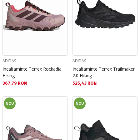
ADIDAS
ADIDAS
Incaltaminte Terrex Rockadia
Incaltaminte Terrex Trailmaker
Hiking
2.0 Hiking
Текуща цена:
Текуща цена:
367,79 RON
525,43 RON
NOU
NOU