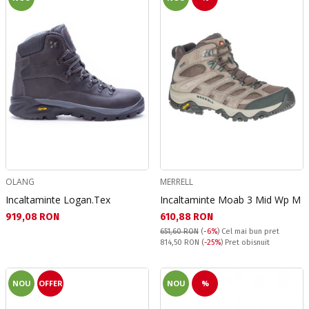
OLANG
MERRELL
Incaltaminte Logan.Tex
Incaltaminte Moab 3 Mid Wp M
Текуща цена:
Текуща цена:
919,08 RON
610,88 RON
651,60 RON
(
-6%
)
Cel mai bun pret
Pret obisnuit:
814,50 RON
(
-25%
) Pret obisnuit
NOU
OFFER
NOU
%