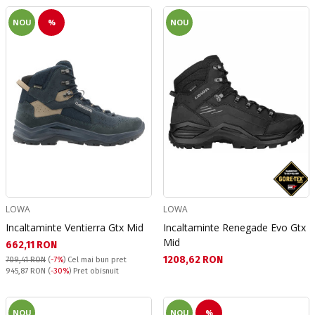
NOU
%
NOU
LOWA
LOWA
Incaltaminte Ventierra Gtx Mid
Incaltaminte Renegade Evo Gtx
Mid
Текуща цена:
662,11 RON
Текуща цена:
1208,62 RON
709,41 RON
(
-7%
)
Cel mai bun pret
Pret obisnuit:
945,87 RON
(
-30%
) Pret obisnuit
NOU
NOU
%