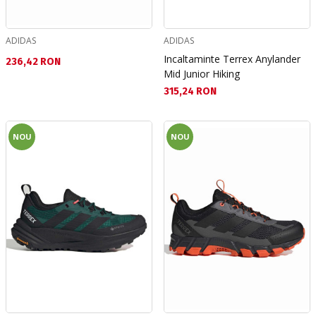
ADIDAS
ADIDAS
Incaltaminte Terrex Anylander
Текуща цена:
236,42 RON
Mid Junior Hiking
Текуща цена:
315,24 RON
NOU
NOU