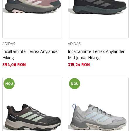
ADIDAS
ADIDAS
Incaltaminte Terrex Anylander
Incaltaminte Terrex Anylander
Hiking
Mid Junior Hiking
Текуща цена:
Текуща цена:
394,06 RON
315,24 RON
NOU
NOU