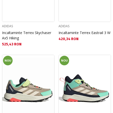
ADIDAS
ADIDAS
Incaltaminte Terrex Skychaser
Incaltaminte Terrex Eastrail 3 W
Ax5 Hiking
Текуща цена:
420,34 RON
Текуща цена:
525,43 RON
NOU
NOU