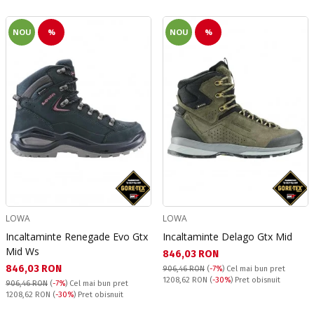
NOU
%
NOU
%
LOWA
LOWA
Incaltaminte Renegade Evo Gtx
Incaltaminte Delago Gtx Mid
Mid Ws
Текуща цена:
846,03 RON
Текуща цена:
846,03 RON
906,46 RON
(
-7%
)
Cel mai bun pret
Pret obisnuit:
1208,62 RON
(
-30%
) Pret obisnuit
906,46 RON
(
-7%
)
Cel mai bun pret
Pret obisnuit:
1208,62 RON
(
-30%
) Pret obisnuit