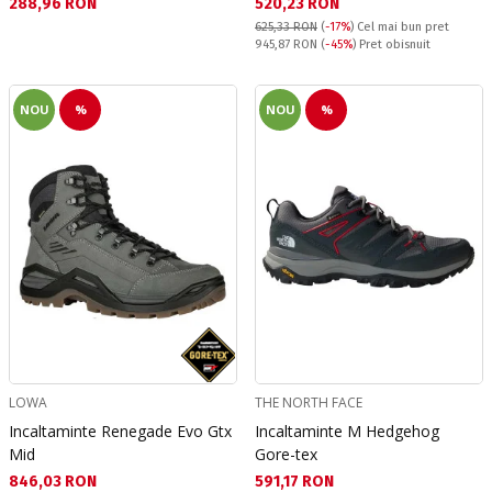
Текуща цена:
Текуща цена:
288,96 RON
520,23 RON
625,33 RON
(
-17%
)
Cel mai bun pret
Pret obisnuit:
945,87 RON
(
-45%
) Pret obisnuit
NOU
%
NOU
%
LOWA
THE NORTH FACE
Incaltaminte Renegade Evo Gtx
Incaltaminte M Hedgehog
Mid
Gore-tex
Текуща цена:
Текуща цена:
846,03 RON
591,17 RON