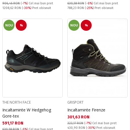
906,46 RON
(
-7%
)
Cel mai bun pret
630,58 RON
(
-6%
)
Cel mai bun pret
Pret obisnuit:
Pret obisnuit:
1208,62 RON
(
-30%
) Pret obisnuit
788,23 RON
(
-25%
) Pret obisnuit
NOU
%
NOU
%
THE NORTH FACE
GRISPORT
Incaltaminte W Hedgehog
Incaltaminte Firenze
Gore-tex
Текуща цена:
301,63 RON
Текуща цена:
591,17 RON
323,17 RON
(
-7%
)
Cel mai bun pret
Pret obisnuit:
430,90 RON
(
-30%
) Pret obisnuit
630,58 RON
(
-6%
)
Cel mai bun pret