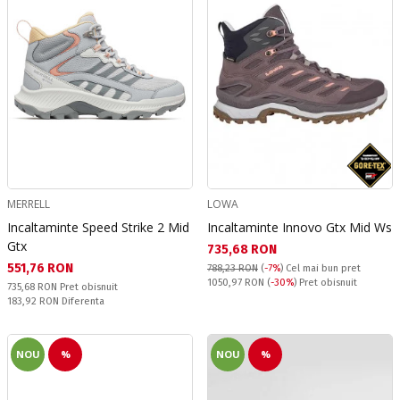
MERRELL
LOWA
Incaltaminte Speed Strike 2 Mid
Incaltaminte Innovo Gtx Mid Ws
Gtx
Текуща цена:
735,68 RON
Текуща цена:
551,76 RON
788,23 RON
(
-7%
)
Cel mai bun pret
Pret obisnuit:
1050,97 RON
(
-30%
) Pret obisnuit
Pret obisnuit:
735,68 RON
Pret obisnuit
Спестявате:
183,92 RON
Diferenta
NOU
%
NOU
%