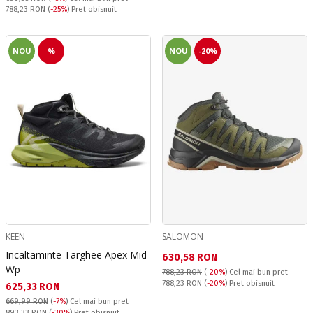
Pret obisnuit:
788,23 RON
(
-25%
) Pret obisnuit
NOU
%
NOU
-20%
KEEN
SALOMON
Incaltaminte Targhee Apex Mid
Текуща цена:
630,58 RON
Wp
788,23 RON
(
-20%
)
Cel mai bun pret
Pret obisnuit:
788,23 RON
(
-20%
) Pret obisnuit
Текуща цена:
625,33 RON
669,99 RON
(
-7%
)
Cel mai bun pret
Pret obisnuit:
893,33 RON
(
-30%
) Pret obisnuit