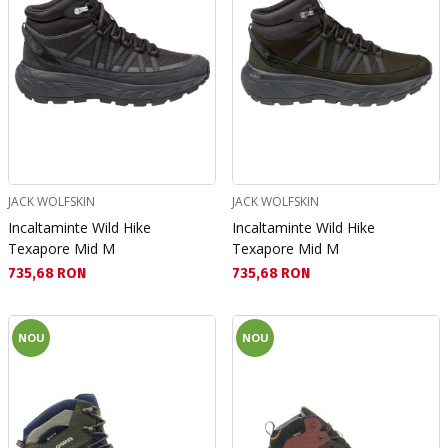
JACK WOLFSKIN
JACK WOLFSKIN
Incaltaminte Wild Hike
Incaltaminte Wild Hike
Texapore Mid M
Texapore Mid M
Текуща цена:
Текуща цена:
735,68 RON
735,68 RON
NOU
NOU