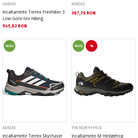
ADIDAS
ADIDAS
Incaltaminte Terrex Freehiker 3
Текуща цена:
367,79 RON
Low Gore-tex Hiking
Текуща цена:
945,82 RON
NOU
NOU
%
ADIDAS
THE NORTH FACE
Incaltaminte Terrex Skychaser
Incaltaminte M Hedgehog