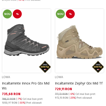
NOU
%
NOU
%
LOWA
LOWA
Incaltaminte Innox Pro Gtx Mid
Incaltaminte Zephyr Gtx Mid Tf
Ws
Текуща цена:
729,11 RON
Текуща цена:
735,68 RON
777,72 RON
(
-6%
)
Cel mai bun pret
Pret obisnuit:
972,15 RON
(
-25%
) Pret obisnuit
788,23 RON
(
-7%
)
Cel mai bun pret
Pret obisnuit:
1050,97 RON
(
-30%
) Pret obisnuit