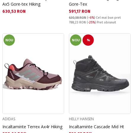
Ax5 Gore-tex Hiking
Gore-Tex
Текуща цена:
Текуща цена:
630,53 RON
591,17 RON
630,58 RON
(
-6%
)
Cel mai bun pret
Pret obisnuit:
788,23 RON
(
-25%
) Pret obisnuit
NOU
NOU
%
ADIDAS
HELLY HANSEN
Incaltaminte Terrex Ax4r Hiking
Incaltaminte Cascade Mid Ht