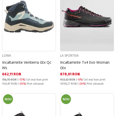
LOWA
LA SPORTIVA
Incaltaminte Ventierra Gtx Qc
Incaltaminte Tx4 Evo Woman
Ws
Gtx
Текуща цена:
Текуща цена:
662,11 RON
878,61 RON
756,70 RON
(
-13%
)
Cel mai bun pret
933,53 RON
(
-6%
)
Cel mai bun pret
Pret obisnuit:
Pret obisnuit:
945,87 RON
(
-30%
) Pret obisnuit
1098,27 RON
(
-20%
) Pret obisnuit
NOU
NOU