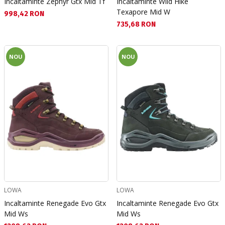
Incaltaminte Zephyr Gtx Mid Tf
Incaltaminte Wild Hike
Texapore Mid W
Текуща цена:
998,42 RON
Текуща цена:
735,68 RON
NOU
NOU
LOWA
LOWA
Incaltaminte Renegade Evo Gtx
Incaltaminte Renegade Evo Gtx
Mid Ws
Mid Ws