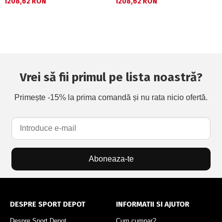
Текуща цена:
Текуща цена:
1208,62 RON
1208,62 RON
Vrei să fii primul pe lista noastră?
Primește -15% la prima comandă și nu rata nicio ofertă.
Aboneaza-te
DESPRE SPORT DEPOT
INFORMATII SI AJUTOR
Despre Sport Depot
Cum cumpar?