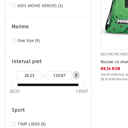
KIDS MOVIE HEROES (3)
Marime
One Size (9)
KIDS MOVIE HER
Interval pret
Rucsac cu snur
Текуща цена:
88,14 RON
-
Pret obisnuit:
146,90 RON
Pret o
Спестявате:
58,76 RON
Diferent
26.23
120.67
Sport
TIMP LIBER (9)