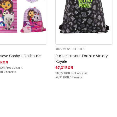
KIDS MOVIE HEROES
 piese Gabby's Dollhouse
Rucsac cu snur Fortnite Victory
Royale
а цена:
 RON
Текуща цена:
67,31 RON
snuit:
 RON
Pret obisnuit
ате:
RON
Diferenta
Pret obisnuit:
112,22 RON
Pret obisnuit
Спестявате:
44,91 RON
Diferenta