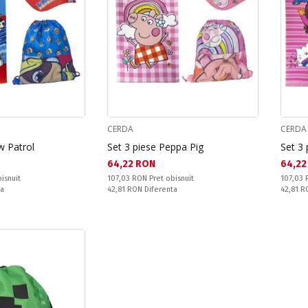
CERDA
CERDA
w Patrol
Set 3 piese Peppa Pig
Set 3
Текуща цена:
Текущ
64,22 RON
64,22
Pret obisnuit:
Pret obi
isnuit
107,03 RON
Pret obisnuit
107,03
Спестявате:
Спестяв
ta
42,81 RON
Diferenta
42,81 