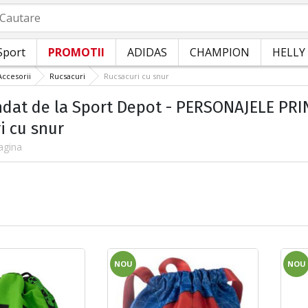
autare
Sport
PROMOTII
ADIDAS
CHAMPION
HELLY
Accesorii
Rucsacuri
Rucsacuri cu snur
at de la Sport Depot - PERSONAJELE PRIND
i cu snur
agina
NOU
NOU