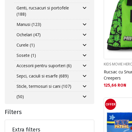
Genti, rucsacuri si portofele
(188)
Manusi (123)
Ochelari (47)
Curele (1)
Sosete (1)
KIDS MOVIE HER
Accesorii pentru suporteri (6)
Rucsac cu Snur
Sepci, caciuli si esarfe (689)
Creepers
Текуща цена:
125,66 RON
Sticle, termosuri si cani (107)
(50)
OFFER
Filters
Extra filters