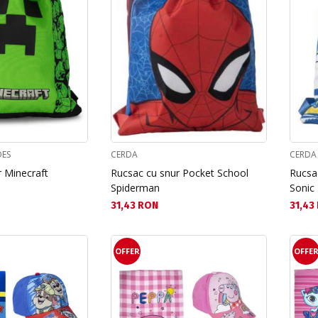
OES
CERDA
CERDA
 Minecraft
Rucsac cu snur Pocket School
Rucsa
Spiderman
Sonic
Текуща цена:
Текущ
31,43 RON
31,43
OFFER
OFFE