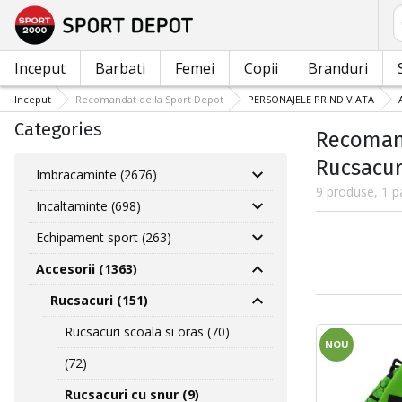
C
Inceput
Barbati
Femei
Copii
Branduri
Inceput
Recomandat de la Sport Depot
PERSONAJELE PRIND VIATA
Categories
Recomand
Rucsacur
Imbracaminte (2676)
9 produse, 1 p
Incaltaminte (698)
Echipament sport (263)
Accesorii (1363)
Rucsacuri (151)
Rucsacuri scoala si oras (70)
NOU
(72)
Rucsacuri cu snur (9)