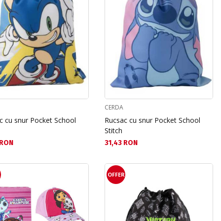
CERDA
c cu snur Pocket School
Rucsac cu snur Pocket School
Stitch
а цена:
Текуща цена:
 RON
31,43 RON
R
OFFER