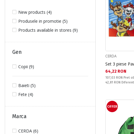
New products (4)
Produsele in promotie (5)
Products available in stores (9)
Gen
CERDA
Set 3 piese Pa
Copii (9)
Текуща цена:
64,22 RON
Pret obisnuit:
107,03 RON
Pret ob
Спестявате:
42,81 RON
Diferen
Baieti (5)
Fete (4)
OFFER
Marca
CERDA (6)