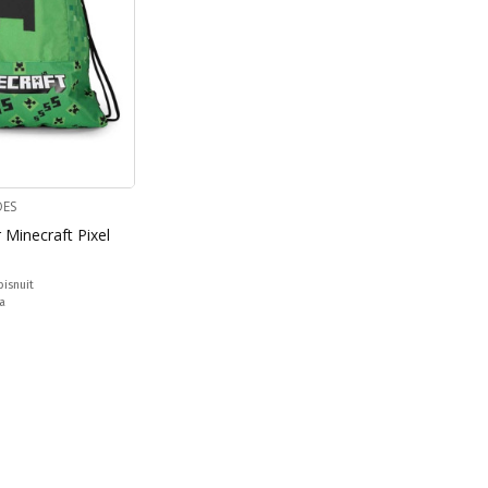
OES
 Minecraft Pixel
bisnuit
a