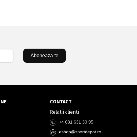
Aboneaza-te
-NE
CONTACT
Relatii clienti
+4 031 631 30 95
eshop@sportdepot.ro
@