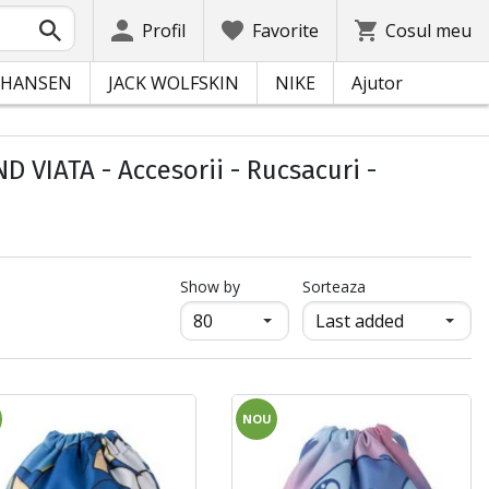
Profil
Favorite
Cosul meu
 HANSEN
JACK WOLFSKIN
NIKE
Ajutor
 VIATA - Accesorii - Rucsacuri -
продукти на страница
Show by
Sorteaza
NOU