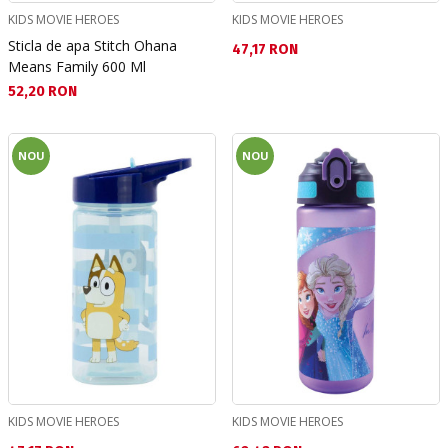
KIDS MOVIE HEROES
KIDS MOVIE HEROES
Sticla de apa Stitch Ohana
Текуща цена:
47,17 RON
Means Family 600 Ml
Текуща цена:
52,20 RON
NOU
NOU
KIDS MOVIE HEROES
KIDS MOVIE HEROES