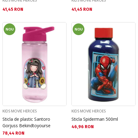
KIDS MOVIE HEROES
KIDS MOVIE HEROES
Текуща цена:
Текуща цена:
41,45 RON
41,45 RON
NOU
NOU
KIDS MOVIE HEROES
KIDS MOVIE HEROES
Sticla de plastic Santoro
Sticla Spiderman 500ml
Gorjuss Bekindtoyourse
Текуща цена:
46,96 RON
Текуща цена:
78,44 RON