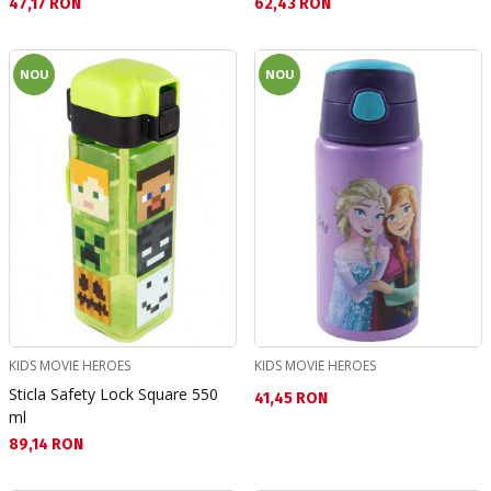
Текуща цена:
Текуща цена:
47,17 RON
62,43 RON
NOU
NOU
KIDS MOVIE HEROES
KIDS MOVIE HEROES
Sticla Safety Lock Square 550
Текуща цена:
41,45 RON
ml
Текуща цена:
89,14 RON