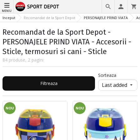
MENIU
Inceput
Recomandat de la Sport Depot
PERSONAJELE PRIND VIATA
Ac
Recomandat de la Sport Depot -
PERSONAJELE PRIND VIATA - Accesorii -
Sticle, termosuri si cani - Sticle
84 produse, 2 pagini
Sorteaza
Filtreaza
NOU
NOU