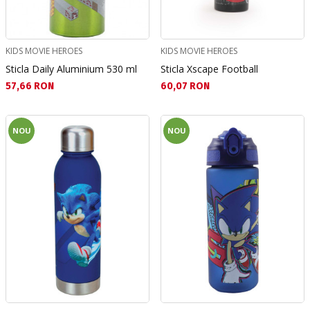
KIDS MOVIE HEROES
KIDS MOVIE HEROES
Sticla Daily Aluminium 530 ml
Sticla Xscape Football
Текуща цена:
Текуща цена:
57,66 RON
60,07 RON
NOU
NOU