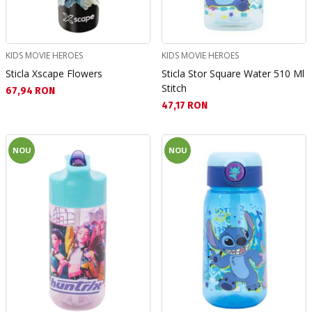
KIDS MOVIE HEROES
KIDS MOVIE HEROES
Sticla Xscape Flowers
Sticla Stor Square Water 510 Ml
Stitch
Текуща цена:
67,94 RON
Текуща цена:
47,17 RON
NOU
NOU