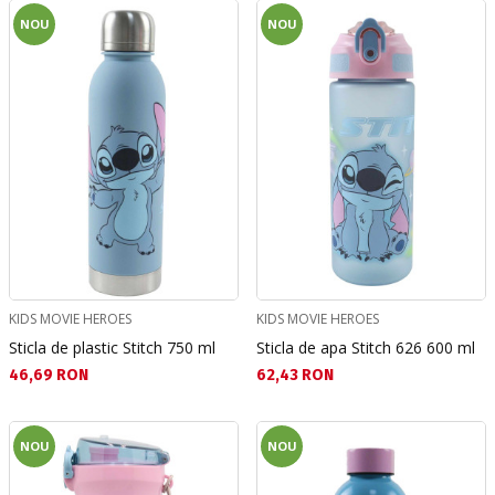
NOU
NOU
KIDS MOVIE HEROES
KIDS MOVIE HEROES
Sticla de plastic Stitch 750 ml
Sticla de apa Stitch 626 600 ml
Текуща цена:
Текуща цена:
46,69 RON
62,43 RON
NOU
NOU