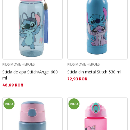
KIDS MOVIE HEROES
KIDS MOVIE HEROES
Sticla de apa Stitch/Angel 600
Sticla din metal Stitch 530 ml
ml
Текуща цена:
72,93 RON
Текуща цена:
46,69 RON
NOU
NOU