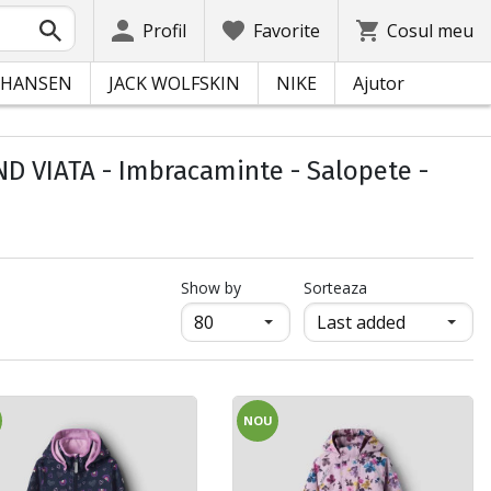
Profil
Favorite
Cosul meu
 HANSEN
JACK WOLFSKIN
NIKE
Ajutor
D VIATA - Imbracaminte - Salopete -
продукти на страница
Show by
Sorteaza
NOU