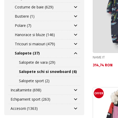
Costume de baie (629)
Bustiere (1)
Polare (7)
Hanorace si bluze (146)
Tricouri si maiouri (479)
Salopete (37)
NAME IT
Salopete de vara (29)
Текуща цена:
314,74 RON
Salopete schi si snowboard (6)
Salopete sport (2)
Incaltaminte (698)
OFFER
Echipament sport (263)
Accesorii (1363)