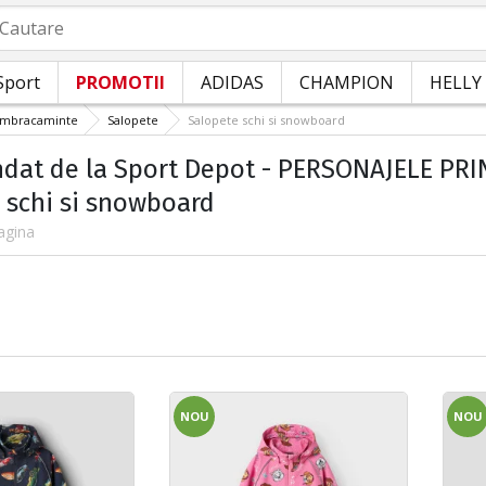
autare
Sport
PROMOTII
ADIDAS
CHAMPION
HELLY
Imbracaminte
Salopete
Salopete schi si snowboard
at de la Sport Depot - PERSONAJELE PRIN
 schi si snowboard
agina
NOU
NOU