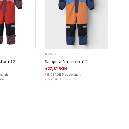
NAME IT
storm12
Salopeta Nmnstorm12
Текуща цена:
427,81 RON
Pret obisnuit:
isnuit
713,01 RON
Pret obisnuit
Спестявате:
nta
285,20 RON
Diferenta