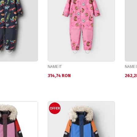
NAME IT
NAME I
Текуща цена:
Текущ
314,74 RON
262,2
OFFER