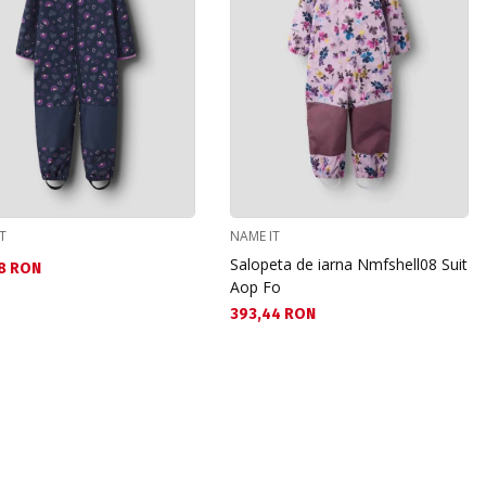
T
NAME IT
Salopeta de iarna Nmfshell08 Suit
а цена:
8 RON
Aop Fo
Текуща цена:
393,44 RON