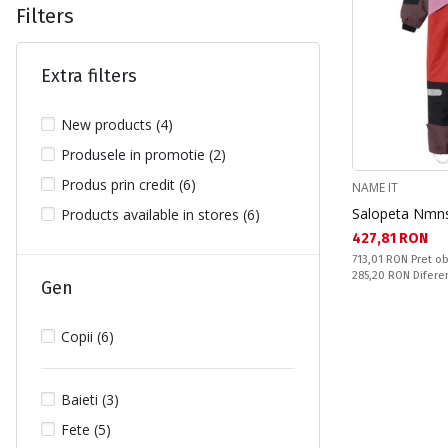
Filters
Extra filters
New products (4)
Produsele in promotie (2)
Produs prin credit (6)
NAME IT
Salopeta Nmn
Products available in stores (6)
Текуща цена:
427,81 RON
Pret obisnuit:
713,01 RON
Pret ob
Спестявате:
285,20 RON
Difere
Gen
Copii (6)
Baieti (3)
Fete (5)