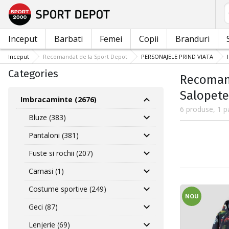
C
Inceput
Barbati
Femei
Copii
Branduri
Inceput
Recomandat de la Sport Depot
PERSONAJELE PRIND VIATA
Categories
Recomand
Salopete
Imbracaminte (2676)
6 produse, 1 p
Bluze (383)
Pantaloni (381)
Fuste si rochii (207)
Camasi (1)
Costume sportive (249)
NOU
Geci (87)
Lenjerie (69)