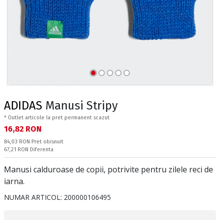
ADIDAS
Manusi Stripy
* Outlet articole la pret permanent scazut
Текуща цена:
16,82 RON
Pret obisnuit:
84,03 RON
Pret obisnuit
Спестявате:
67,21 RON
Diferenta
Manusi calduroase de copii, potrivite pentru zilele reci de
iarna.
NUMAR ARTICOL:
200000106495