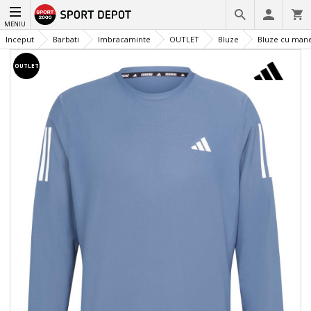
MENIU
Inceput
Barbati
Imbracaminte
OUTLET
Bluze
Bluze cu mane
OUTLET