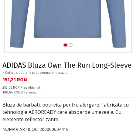
ADIDAS
Bluza Own The Run Long-Sleeve
* Outlet articole la pret permanent scazut
Текуща цена:
151,21 RON
Pret obisnuit:
252,05 RON
Pret obisnuit
Спестявате:
100,84 RON
Diferenta
Bluza de barbati, potrivita pentru alergare. Fabricata cu
tehnologie AEROREADY care absoarbe umezeala. Cu
elemente reflectorizante.
NUMAR ARTICOL:
200000604418