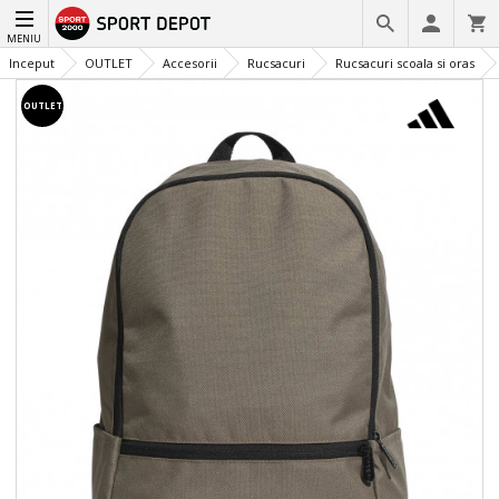
MENIU
Inceput
OUTLET
Accesorii
Rucsacuri
Rucsacuri scoala si oras
OUTLET