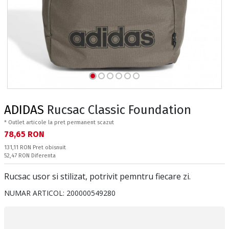
ADIDAS
Rucsac Classic Foundation
* Outlet articole la pret permanent scazut
Текуща цена:
78,65 RON
Pret obisnuit:
131,11 RON
Pret obisnuit
Спестявате:
52,47 RON
Diferenta
Rucsac usor si stilizat, potrivit pemntru fiecare zi.
NUMAR ARTICOL:
200000549280