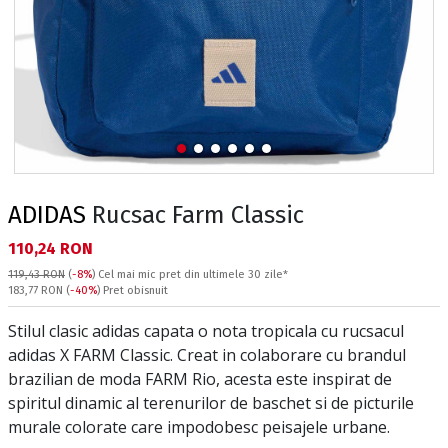
ADIDAS
Rucsac Farm Classic
Текуща цена:
110,24 RON
119,43 RON
(
-8%
)
Cel mai mic pret din ultimele 30 zile*
Pret obisnuit:
183,77 RON
(
-40%
) Pret obisnuit
Stilul clasic adidas capata o nota tropicala cu rucsacul
adidas X FARM Classic. Creat in colaborare cu brandul
brazilian de moda FARM Rio, acesta este inspirat de
spiritul dinamic al terenurilor de baschet si de picturile
murale colorate care impodobesc peisajele urbane.