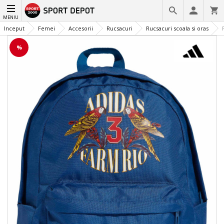
MENIU
Inceput
Femei
Accesorii
Rucsacuri
Rucsacuri scoala si oras
%