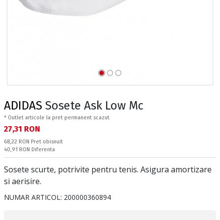
ADIDAS
Sosete Ask Low Mc
* Outlet articole la pret permanent scazut
Текуща цена:
27,31 RON
Pret obisnuit:
68,22 RON
Pret obisnuit
Спестявате:
40,91 RON
Diferenta
Sosete scurte, potrivite pentru tenis. Asigura amortizare
si aerisire.
NUMAR ARTICOL:
200000360894