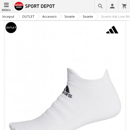
MENIU
Inceput
OUTLET
Accesorii
Sosete
Sosete
Sosete Ask Low M
OUTLET