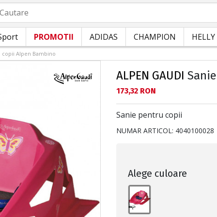
autare
Sport
PROMOTII
ADIDAS
CHAMPION
HELLY
e copii Alpen Bambino
ALPEN GAUDI
Sanie
Текуща цена:
173,32 RON
Sanie pentru copii
NUMAR ARTICOL:
4040100028
Alege culoare