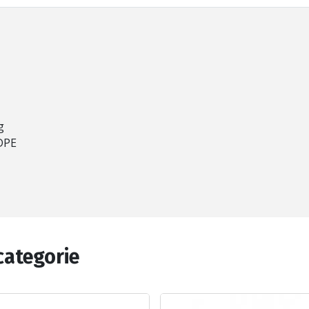
g
HDPE
categorie