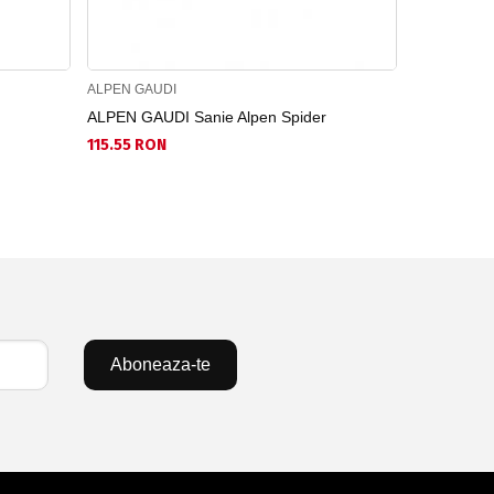
ALPEN GAUDI
ALPEN GAU
ALPEN GAUDI Sanie Alpen Spider
ALPEN GAUD
115.55 RON
220.59 RO
Aboneaza-te