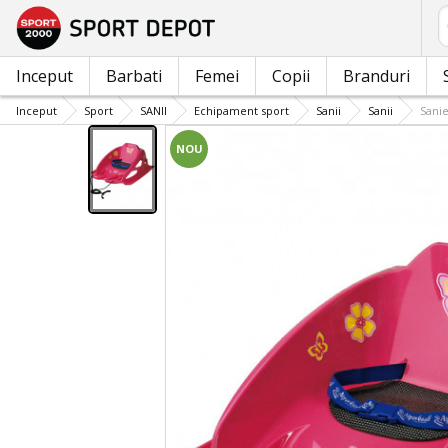
C
Inceput
Barbati
Femei
Copii
Branduri
Inceput
Sport
SANII
Echipament sport
Sanii
Sanii
Sani
NOU