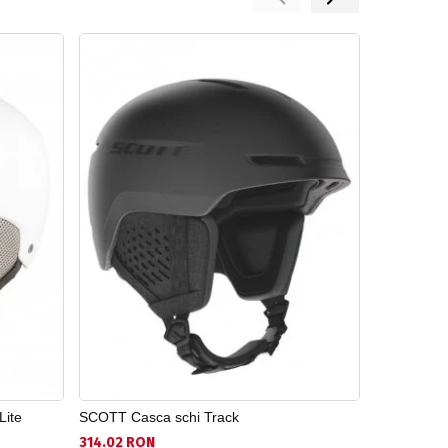
Lite
SCOTT Casca schi Track
ALPINA Cas
314.02 RON
374.05 RO