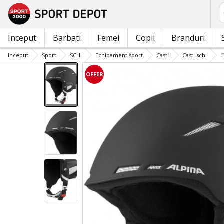
C
Inceput
Barbati
Femei
Copii
Branduri
Inceput
Sport
SCHI
Echipament sport
Casti
Casti schi
C
OFFER