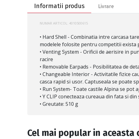
Informatii produs
Livrare
NUMAR ARTICOL:
4010500615
A9059
• Hard Shell - Combinatia intre carcasa tare,
modelele folosite pentru competitii exista 
• Venting System - Orificii de aerisire in pu
racire
• Removable Earpads - Posibilitatea de deta
• Changeable Interior - Activitatile fizice c
casca rapid si usor. Captuseala se poate spa
• Run System- Toate castile Alpina se pot aj
• Y CLIP conecteaza cureaua din fata si din 
• Greutate: 510 g
Cel mai popular in aceasta 