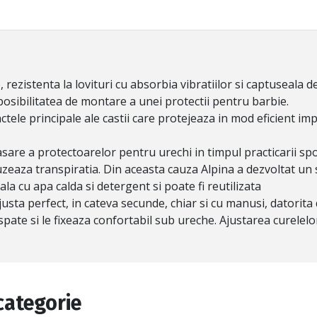
 rezistenta la lovituri cu absorbia vibratiilor si captuseala d
posibilitatea de montare a unei protectii pentru barbie.
nctele principale ale castii care protejeaza in mod eficient im
sare a protectoarelor pentru urechi in timpul practicarii sp
auzeaza transpiratia. Din aceasta cauza Alpina a dezvoltat un s
la cu apa calda si detergent si poate fi reutilizata
usta perfect, in cateva secunde, chiar si cu manusi, datorita 
spate si le fixeaza confortabil sub ureche. Ajustarea curelelor
categorie