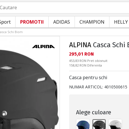
autare
Sport
PROMOTII
ADIDAS
CHAMPION
HELLY
asca Schi Biom
ALPINA
Casca Schi
Текуща цена:
295,01 RON
Pret obisnuit:
453,83 RON
Pret obisnuit
Спестявате:
158,82 RON
Diferenta
Casca pentru schi
NUMAR ARTICOL:
4010500615
Alege culoare