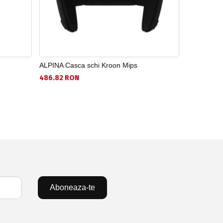
ALPINA Casca schi Kroon Mips
ALPINA Cas
486.82 RON
884.56 RO
Aboneaza-te