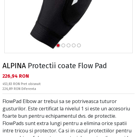
ALPINA
Protectii coate Flow Pad
Текуща цена:
226,94 RON
Pret obisnuit:
453,83 RON
Pret obisnuit
Спестявате:
226,89 RON
Diferenta
FlowPad Elbow ar trebui sa se potriveasca tuturor
gusturilor. Este certificat la nivelul 1 si este un accesoriu
foarte bun pentru echipamentul dvs. de protectie.
FlowPads sunt extra lungi pentru a elimina orice spatii
intre tricou si protector. Ca si in cazul protectiilor pentru