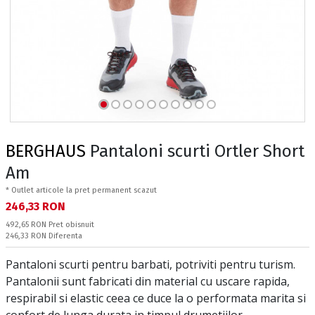
BERGHAUS
Pantaloni scurti Ortler Short
Am
* Outlet articole la pret permanent scazut
Текуща цена:
246,33 RON
Pret obisnuit:
492,65 RON
Pret obisnuit
Спестявате:
246,33 RON
Diferenta
Pantaloni scurti pentru barbati, potriviti pentru turism.
Pantalonii sunt fabricati din material cu uscare rapida,
respirabil si elastic ceea ce duce la o performata marita si
confort de lunga durata in timpul drumetiilor.