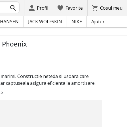
Profil
Favorite
Cosul meu
 HANSEN
JACK WOLFSKIN
NIKE
Ajutor
 Phoenix
 4 marimi. Constructie neteda si usoara care
 iar captuseala asigura eficienta la amortizare.
65