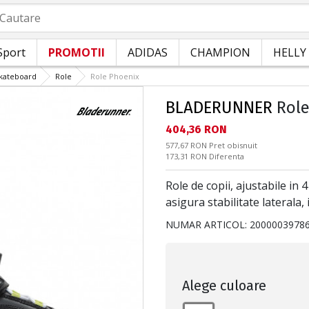
autare
Sport
PROMOTII
ADIDAS
CHAMPION
HELLY
skateboard
Role
Role Phoenix
BLADERUNNER
Role
Текуща цена:
404,36 RON
Pret obisnuit:
577,67 RON
Pret obisnuit
Спестявате:
173,31 RON
Diferenta
Role de copii, ajustabile in
asigura stabilitate laterala,
NUMAR ARTICOL:
2000003978
Alege culoare