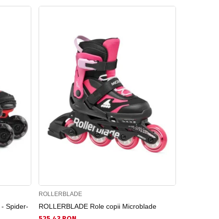
ROLLERBLADE
ROLLERBLA
- Spider-
ROLLERBLADE Role copii Microblade
ROLLERB
525.43 RON
367.79 RO