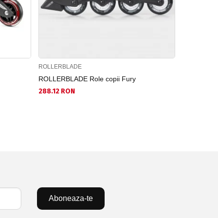
ROLLERBLADE
BLADERUN
ROLLERBLADE Role copii Fury
BLADERUNNE
288.12 RON
346.61 RO
Aboneaza-te