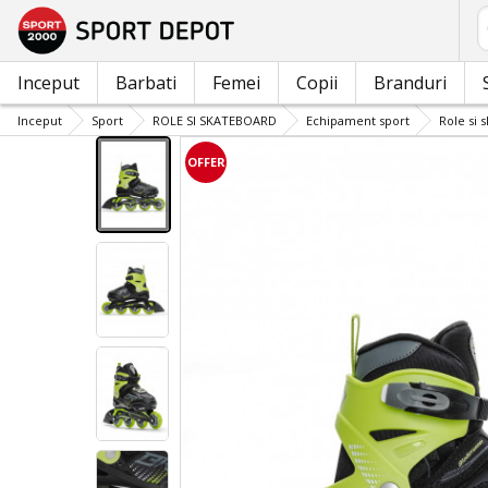
C
Inceput
Barbati
Femei
Copii
Branduri
Inceput
Sport
ROLE SI SKATEBOARD
Echipament sport
Role si 
OFFER