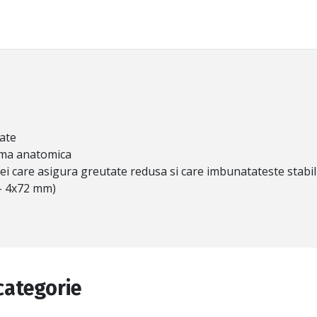
tate
orma anatomica
sei care asigura greutate redusa si care imbunatateste stabilit
 – 4х72 mm)
categorie