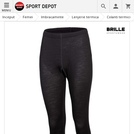
MENIU
Inceput
Femei
Imbracaminte
Lenjerie termica
Colanti termici