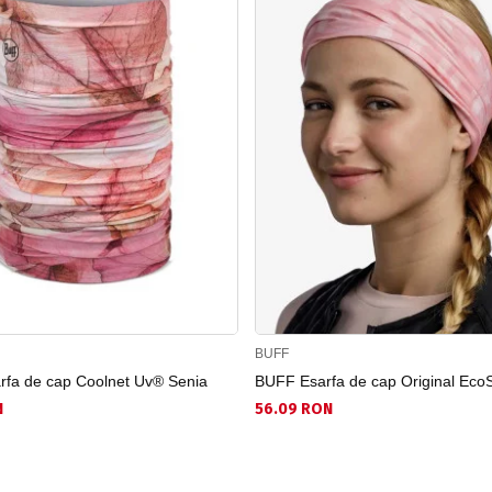
BUFF
fa de cap Coolnet Uv® Senia
BUFF Esarfa de cap Original EcoS
N
56.09 RON