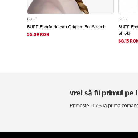
BUFF
BUFF
BUFF Esarfa de cap Original EcoStretch
BUFF Esar
Shield
56.09 RON
68.15 RO
Vrei să fii primul pe
Primește -15% la prima comandă 