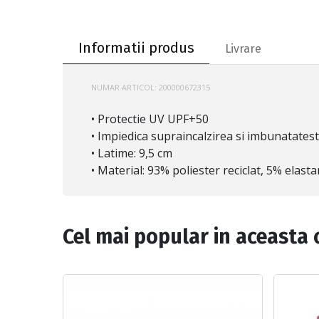
Informatii produs
Informatii produs
Livrare
NUMAR ARTICOL:
200000672315
BUFF-131414.512
• Protectie UV UPF+50
• Impiedica supraincalzirea si imbunatates
• Latime: 9,5 cm
• Material: 93% poliester reciclat, 5% elasta
Cel mai popular in aceasta 