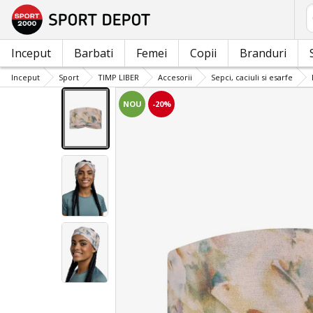
C
Inceput
Barbati
Femei
Copii
Branduri
Inceput
Sport
TIMP LIBER
Accesorii
Sepci, caciuli si esarfe
NOU
-20%