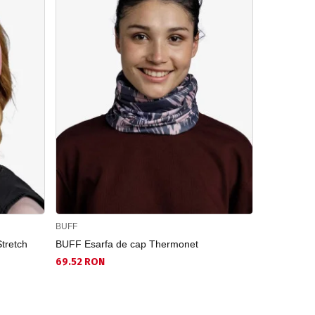
BUFF
BUFF
tretch
BUFF Esarfa de cap Thermonet
BUFF Esarf
69.52 RON
101.21 RON