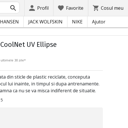
Profil
Favorite
Cosul meu
 HANSEN
JACK WOLFSKIN
NIKE
Ajutor
CoolNet UV Ellipse
 ultimele 30 zile*
a din sticle de plastic reciclate, conceputa
cul lui inainte, in timpul si dupa antrenamente.
eamna ca nu se va misca indiferent de situatie.
15