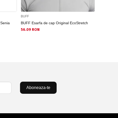
BUFF
BUFF
 Senia
BUFF Esarfa de cap Original EcoStretch
BUFF Esarf
56.09 RON
56.09 RON
Aboneaza-te