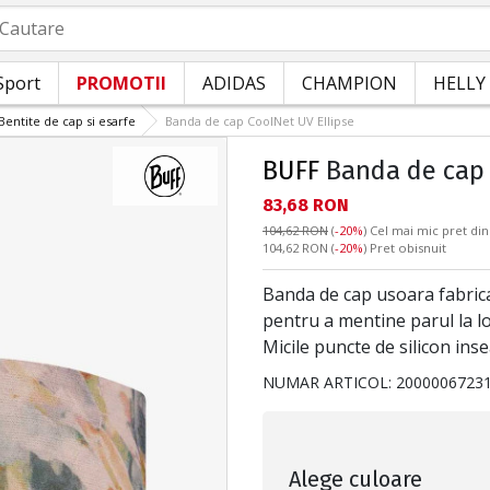
autare
Sport
PROMOTII
ADIDAS
CHAMPION
HELLY
Bentite de cap si esarfe
Banda de cap CoolNet UV Ellipse
BUFF
Banda de cap 
Текуща цена:
83,68 RON
104,62 RON
(
-20%
)
Cel mai mic pret din
Pret obisnuit:
104,62 RON
(
-20%
) Pret obisnuit
Banda de cap usoara fabricat
pentru a mentine parul la lo
Micile puncte de silicon ins
NUMAR ARTICOL:
2000006723
Alege culoare