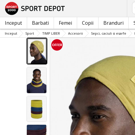
C
Inceput
Barbati
Femei
Copii
Branduri
Inceput
Sport
TIMP LIBER
Accesorii
Sepci, caciuli si esarfe
OFFER