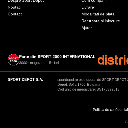
Despre Sport Depot
Cum cumpar?
Noutati
Livrare
Contact
Modalitati de plata
Returnare si inlocuire
Ajutor
Parte din SPORT 2000 INTERNATIONAL
3000+ magazine, 15+ tari
SPORT DEPOT S.A.
sportdepot.ro este operat de SPORT DEPOT S.A.
Depot, Sofia 1766, Bulgaria.
Cod unic de înregistrare: BG175399518
Politica de confidential
C