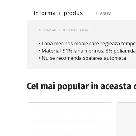
Informatii produs
Informatii produs
Livrare
NUMAR ARTICOL:
200000588343
BUFF-132890
• Lana merinos moale care regleaza temperat
• Material: 91% lana merinos, 8% poliamida
• Nu se recomanda spalarea automata
Cel mai popular in aceasta 