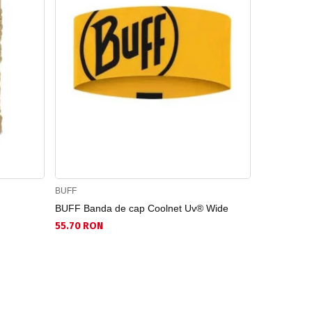
BUFF
LUHTA
BUFF Banda de cap Coolnet Uv® Wide
LUHTA
55.70 RON
77.40 RON