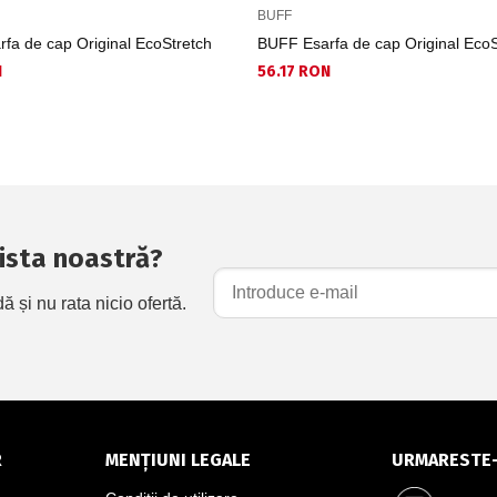
BUFF
fa de cap Original EcoStretch
BUFF Esarfa de cap Original EcoS
N
56.17 RON
 lista noastră?
și nu rata nicio ofertă.
R
MENȚIUNI LEGALE
URMARESTE