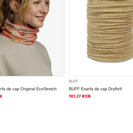
BUFF
fa de cap Original EcoStretch
BUFF Esarfa de cap Dryflx®
N
101.37 RON