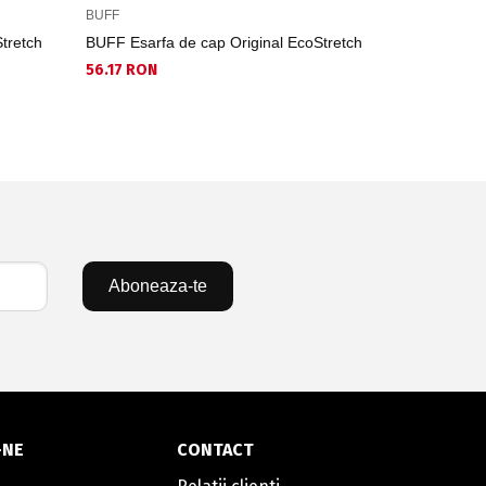
BUFF
BUFF
tretch
BUFF Esarfa de cap Original EcoStretch
BUFF Esarf
56.17 RON
60.96 RON
Aboneaza-te
-NE
CONTACT