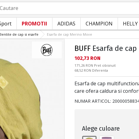
autare
Sport
PROMOTII
ADIDAS
CHAMPION
HELLY
Bentite de cap si esarfe
Esarfa de cap Merino Move
BUFF
Esarfa de cap
Текуща цена:
102,73 RON
Pret obisnuit:
171,26 RON
Pret obisnuit
Спестявате:
68,52 RON
Diferenta
Esarfa de cap multifunction
care ofera caldura si confort 
NUMAR ARTICOL:
2000005883
Alege culoare