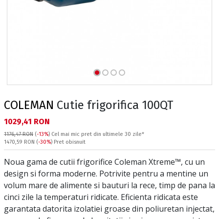
COLEMAN
Cutie frigorifica 100QT
Текуща цена:
1029,41 RON
1176,47 RON
(
-13%
)
Cel mai mic pret din ultimele 30 zile*
Pret obisnuit:
1470,59 RON
(
-30%
) Pret obisnuit
Noua gama de cutii frigorifice Coleman Xtreme™, cu un
design si forma moderne. Potrivite pentru a mentine un
volum mare de alimente si bauturi la rece, timp de pana la
cinci zile la temperaturi ridicate. Eficienta ridicata este
garantata datorita izolatiei groase din poliuretan injectat,