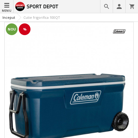
MENIU
Inceput
Cutie frigorifica 100QT
NOU
%