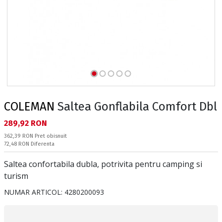
COLEMAN
Saltea Gonflabila Comfort Dbl
Текуща цена:
289,92 RON
Pret obisnuit:
362,39 RON
Pret obisnuit
Спестявате:
72,48 RON
Diferenta
Saltea confortabila dubla, potrivita pentru camping si
turism
NUMAR ARTICOL:
4280200093