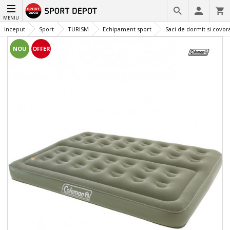
MENIU
Inceput
Sport
TURISM
Echipament sport
Saci de dormit si covor
NOU
OFFER