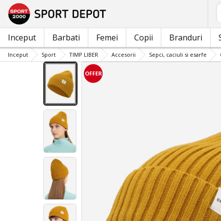
C
Inceput
Barbati
Femei
Copii
Branduri
Inceput
Sport
TIMP LIBER
Accesorii
Sepci, caciuli si esarfe
OFFER