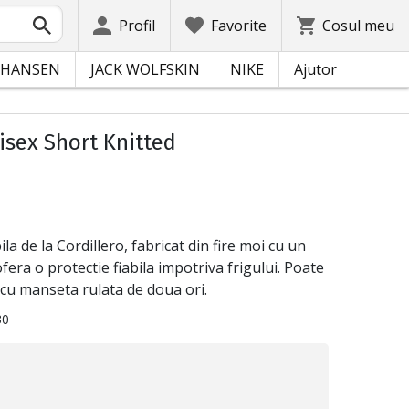
Profil
Favorite
Cosul meu
 HANSEN
JACK WOLFSKIN
NIKE
Ajutor
isex Short Knitted
a de la Cordillero, fabricat din fire moi cu un
ofera o protectie fiabila impotriva frigului. Poate
ie cu manseta rulata de doua ori.
30