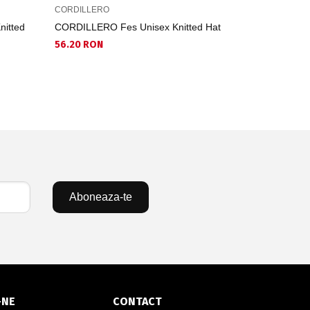
CORDILLERO
CORDILLER
itted
CORDILLERO Fes Unisex Knitted Hat
CORDILLER
56.20 RON
226.73 RO
Aboneaza-te
-NE
CONTACT