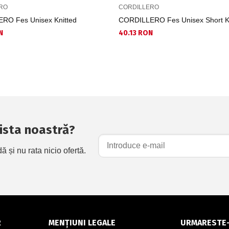
RO
CORDILLERO
RO Fes Unisex Knitted
CORDILLERO Fes Unisex Short Kn
N
40.13 RON
 lista noastră?
și nu rata nicio ofertă.
R
MENȚIUNI LEGALE
URMARESTE