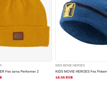
R
KIDS MOVIE HEROES
R Fes iarna Performer 2
KIDS MOVIE HEROES Fes Poke
N
48.06 RON