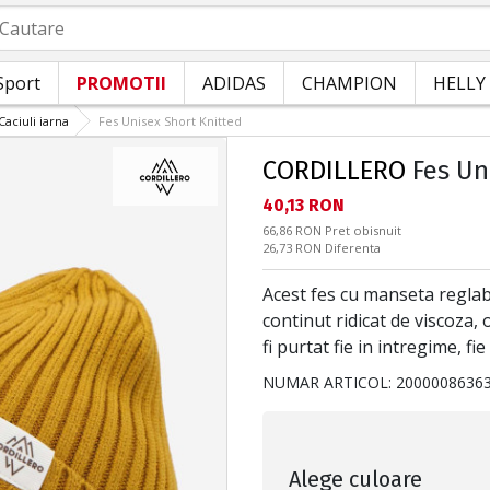
autare
Sport
PROMOTII
ADIDAS
CHAMPION
HELLY
Caciuli iarna
Fes Unisex Short Knitted
CORDILLERO
Fes Un
Текуща цена:
40,13 RON
Pret obisnuit:
66,86 RON
Pret obisnuit
Спестявате:
26,73 RON
Diferenta
Acest fes cu manseta reglabil
continut ridicat de viscoza, 
fi purtat fie in intregime, f
NUMAR ARTICOL:
2000008636
Alege culoare