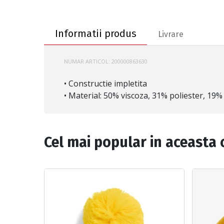
Informatii produs
Informatii produs
Livrare
NUMAR ARTICOL:
200000863630
COR-129330
• Constructie impletita
• Material: 50% viscoza, 31% poliester, 19%
Cel mai popular in aceasta 