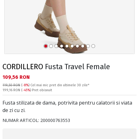
CORDILLERO
Fusta Travel Female
Текуща цена:
109,56 RON
119,50 RON
(
-8%
)
Cel mai mic pret din ultimele 30 zile*
Pret obisnuit:
199,16 RON
(
-45%
) Pret obisnuit
Fusta stilizata de dama, potrivita pentru calatorii si viata
de zi cu zi.
NUMAR ARTICOL:
200000763553