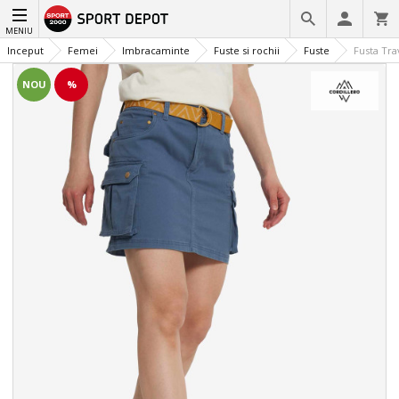
MENIU
Inceput
Femei
Imbracaminte
Fuste si rochii
Fuste
Fusta Tr
NOU
%