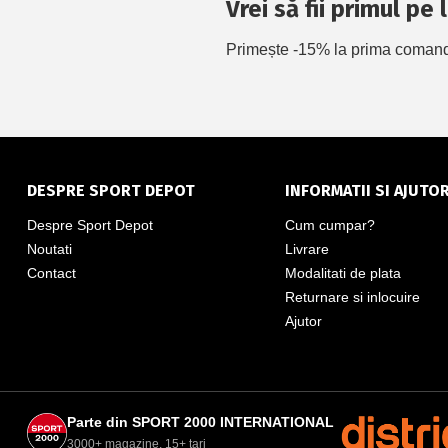
Vrei să fii primul pe
Primește -15% la prima comandă 
DESPRE SPORT DEPOT
INFORMATII SI AJUTO
Despre Sport Depot
Cum cumpar?
Noutati
Livrare
Contact
Modalitati de plata
Returnare si inlocuire
Ajutor
Parte din SPORT 2000 INTERNATIONAL
3000+ magazine, 15+ tari