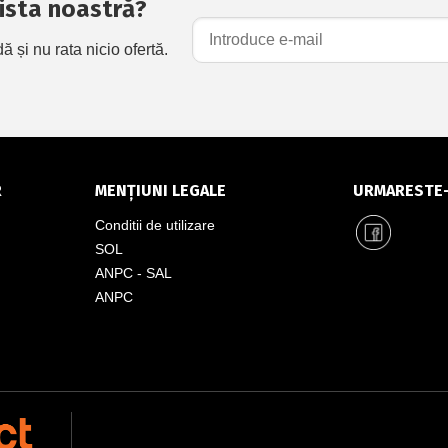
 lista noastră?
și nu rata nicio ofertă.
R
MENȚIUNI LEGALE
URMARESTE
Conditii de utilizare
SOL
ANPC - SAL
ANPC