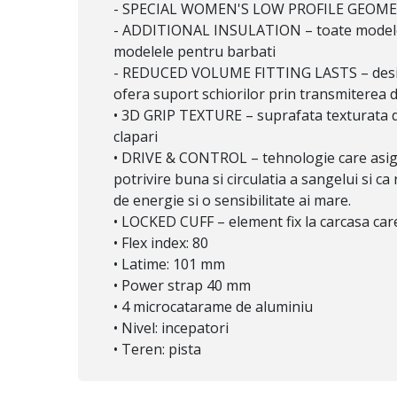
- SPECIAL WOMEN'S LOW PROFILE GEOMETRY 
- ADDITIONAL INSULATION – toate modelele c
modelele pentru barbati
- REDUCED VOLUME FITTING LASTS – design s
ofera suport schiorilor prin transmiterea d
• 3D GRIP TEXTURE – suprafata texturata de
clapari
• DRIVE & CONTROL – tehnologie care asigur
potrivire buna si circulatia a sangelui si c
de energie si o sensibilitate ai mare.
• LOCKED CUFF – element fix la carcasa care
• Flex index: 80
• Latime: 101 mm
• Power strap 40 mm
• 4 microcatarame de aluminiu
• Nivel: incepatori
• Teren: pista