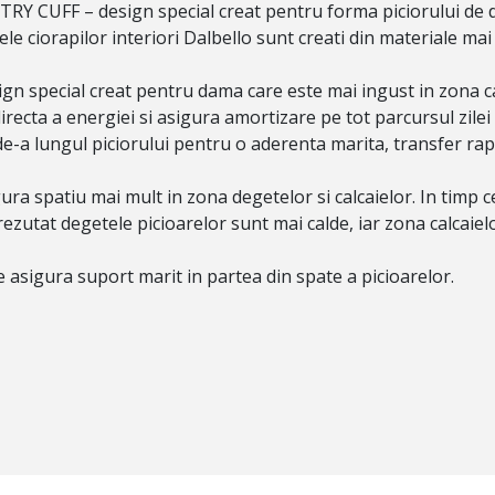
CUFF – design special creat pentru forma piciorului de
iorapilor interiori Dalbello sunt creati din materiale mai f
pecial creat pentru dama care este mai ingust in zona calca
irecta a energiei si asigura amortizare pe tot parcursul zilei
-a lungul piciorului pentru o aderenta marita, transfer rapi
a spatiu mai mult in zona degetelor si calcaielor. In timp c
a rezutat degetele picioarelor sunt mai calde, iar zona calcaie
 asigura suport marit in partea din spate a picioarelor.