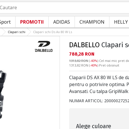
autare
Sport
PROMOTII
ADIDAS
CHAMPION
HELLY
Clapari schi
Clapari schi Ds Ax 80 W Ls
DALBELLO
Clapari s
Текуща цена:
788,28 RON
1313,82 RON
(
-40%
)
Cel mai mic pret di
Pret obisnuit:
1313,82 RON
(
-40%
) Pret obisnuit
Claparii DS AX 80 W LS de da
pentru o potrivire optima. P
Avansati. Cu talpa GripWalk
NUMAR ARTICOL:
2000002725
Alege culoare