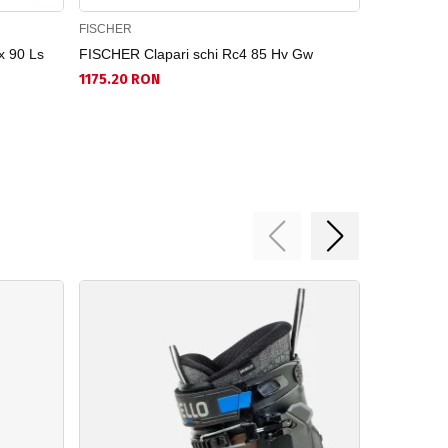
FISCHER
TECNICA
x 90 Ls
FISCHER Clapari schi Rc4 85 Hv Gw
TECNICA Cl
1175.20 RON
1604.94 R