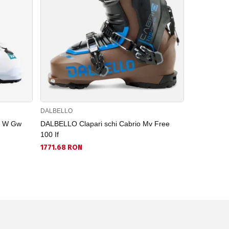
DALBELLO
DALBELLO
5 W Gw
DALBELLO Clapari schi Cabrio Mv Free
DALBELLO C
100 If
Boa
1771.68 RON
1569.99 R