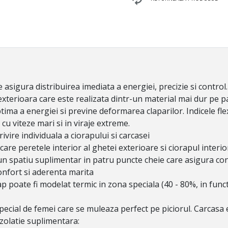
sigura distribuirea imediata a energiei, precizie si control.
ioara care este realizata dintr-un material mai dur pe par
ptima a energiei si previne deformarea claparilor. Indicele f
cu viteze mari si in viraje extreme.
ivire individuala a ciorapului si carcasei
care peretele interior al ghetei exterioare si ciorapul inter
 un spatiu suplimentar in patru puncte cheie care asigura conf
confort si aderenta marita
iorap poate fi modelat termic in zona speciala (40 - 80%, in fun
ecial de femei care se muleaza perfect pe piciorul. Carcasa e
 izolatie suplimentara: