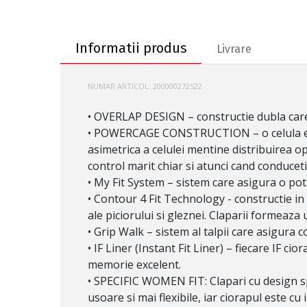
Informatii produs
Informatii produs
Livrare
NUMAR ARTICOL:
200000272522
D2004005
• OVERLAP DESIGN – constructie dubla care a
• POWERCAGE CONSTRUCTION – o celula exter
asimetrica a celulei mentine distribuirea o
control marit chiar si atunci cand conduceti 
• My Fit System – sistem care asigura o potr
• Contour 4 Fit Technology - constructie in 
ale piciorului si gleznei. Claparii formeaza
• Grip Walk – sistem al talpii care asigura 
• IF Liner (Instant Fit Liner) – fiecare IF c
memorie excelent.
• SPECIFIC WOMEN FIT: Clapari cu design sp
usoare si mai flexibile, iar ciorapul este cu