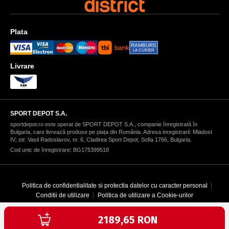
Plata
RAMBURS
LA CURIER
Livrare
SPORT DEPOT S.A.
sportdepot.ro este operat de SPORT DEPOT S.A., companie înregistrată în
Bulgaria, care livrează produse pe piața din România. Adresa inregistrarii: Mladost
IV; str. Vasil Radoslavov, nr. 6, Cladirea Sport Depot, Sofia 1766, Bulgaria.
Cod unic de înregistrare: BG175399518
Politica de confidentialitate si protectia datelor cu caracter personal
Conditii de utilizare
Politica de utilizare a Cookie-urilor
Текуща цена:
Copyright © 1996-2026 SPORT DEPOT SA
2189,65 RON
Web design & development by ICYGEN