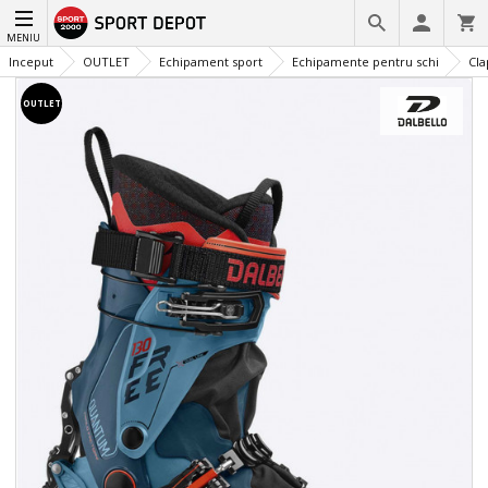
MENIU
Inceput
OUTLET
Echipament sport
Echipamente pentru schi
Cla
OUTLET