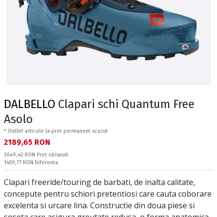
DALBELLO
Clapari schi Quantum Free
Asolo
* Outlet articole la pret permanent scazut
Текуща цена:
2189,65 RON
Pret obisnuit:
3649,42 RON
Pret obisnuit
Спестявате:
1459,77 RON
Diferenta
Clapari freeride/touring de barbati, de inalta calitate,
concepute pentru schiori pretentiosi care cauta coborare
excelenta si urcare lina. Constructie din doua piese si
soseta care asigura greutate redusa, o forma anatomica