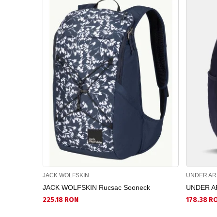
JACK WOLFSKIN
UNDER A
JACK WOLFSKIN Rucsac Sooneck
UNDER AR
225.18 RON
178.38 R