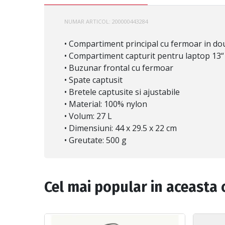
NUMAR ARTICOL:
200000443284
EK000767O201
• Compartiment principal cu fermoar in dou
• Compartiment capturit pentru laptop 13“
• Buzunar frontal cu fermoar
• Spate captusit
• Bretele captusite si ajustabile
• Material: 100% nylon
• Volum: 27 L
• Dimensiuni: 44 х 29.5 х 22 cm
• Greutate: 500 g
Cel mai popular in aceasta 