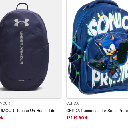
RMOUR
CERDA
MOUR Rucsac Ua Hustle Lite
CERDA Rucsac scolar Sonic Prim
ON
122.19 RON