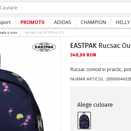
autare
Sport
PROMOTII
ADIDAS
CHAMPION
HELLY
oala si oras
Rucsac Out Of Office-27 L
EASTPAK
Rucsac Out
Текуща цена:
348,90 RON
Rucsac comod si practic, potri
NUMAR ARTICOL:
2000004432
Alege culoare