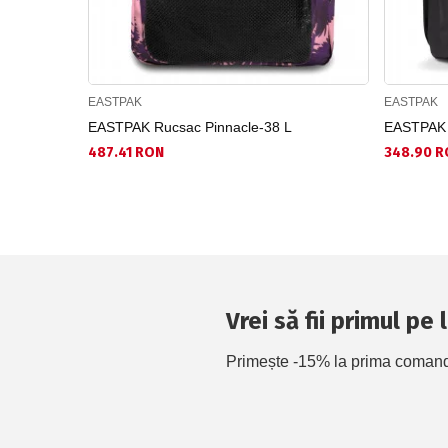
EASTPAK
EASTPAK
EASTPAK Rucsac Pinnacle-38 L
EASTPAK R
487.41 RON
348.90 R
Vrei să fii primul pe
Primește -15% la prima comandă 