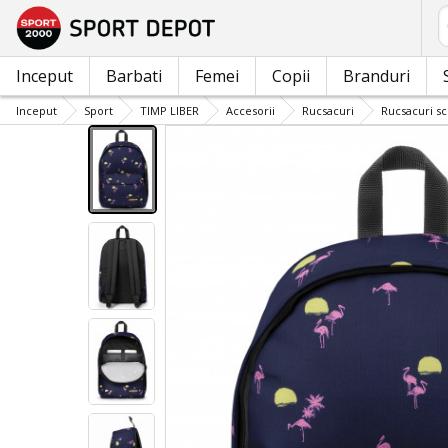
C
Inceput
Barbati
Femei
Copii
Branduri
Inceput
Sport
TIMP LIBER
Accesorii
Rucsacuri
Rucsacuri sc