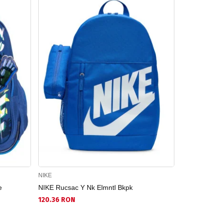
NIKE
NIKE
e
NIKE Rucsac Y Nk Elmntl Bkpk
NIKE Rucsa
120.36 RON
102.78 RO