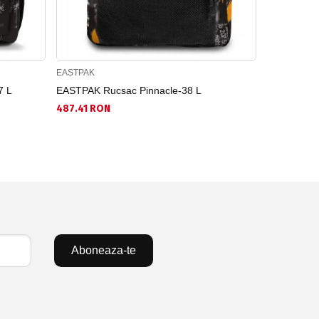
EASTPAK
EASTPAK
7 L
EASTPAK Rucsac Pinnacle-38 L
EASTPAK R
487.41 RON
279.12 RO
Aboneaza-te