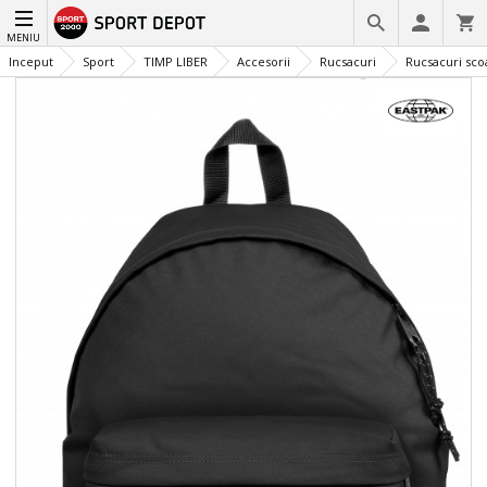
MENIU
Inceput
Sport
TIMP LIBER
Accesorii
Rucsacuri
Rucsacuri scoa