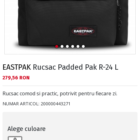
EASTPAK
Rucsac Padded Pak R-24 L
Текуща цена:
279,56 RON
Rucsac comod si practic, potrivit pentru fiecare zi.
NUMAR ARTICOL:
200000443271
Alege culoare