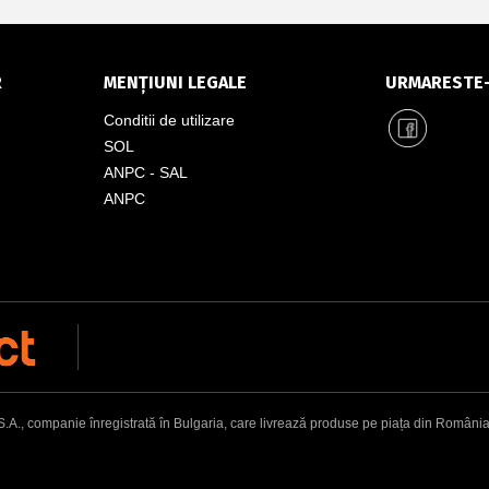
R
MENȚIUNI LEGALE
URMARESTE
Conditii de utilizare
SOL
ANPC - SAL
ANPC
, companie înregistrată în Bulgaria, care livrează produse pe piața din România. Adr