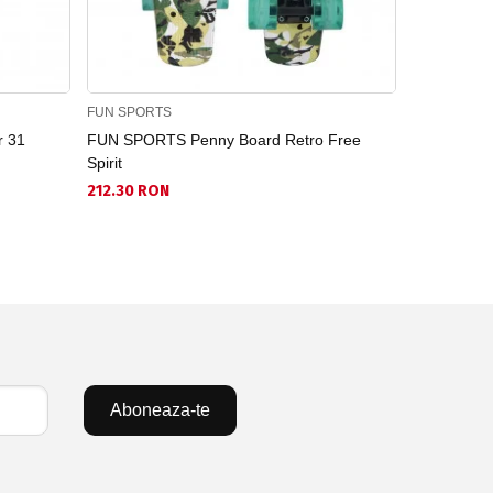
FUN SPORTS
FUN SPORT
r 31
FUN SPORTS Penny Board Retro Free
FUN SPORTS
Spirit
king
212.30 RON
159.64 RO
Aboneaza-te