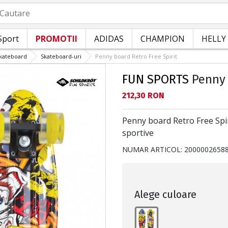
autare
Sport
PROMOTII
ADIDAS
CHAMPION
HELLY
skateboard
Skateboard-uri
Penny board Retro Free Spirit
FUN SPORTS
Penny 
Текуща цена:
212,30 RON
Penny board Retro Free Spirit
sportive
NUMAR ARTICOL:
2000002658
Alege culoare