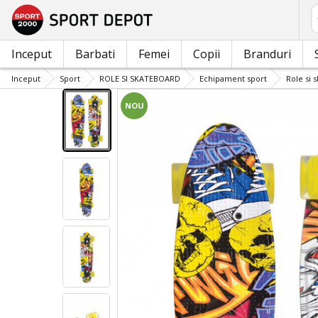
C
Inceput
Barbati
Femei
Copii
Branduri
Inceput
Sport
ROLE SI SKATEBOARD
Echipament sport
Role si 
NOU