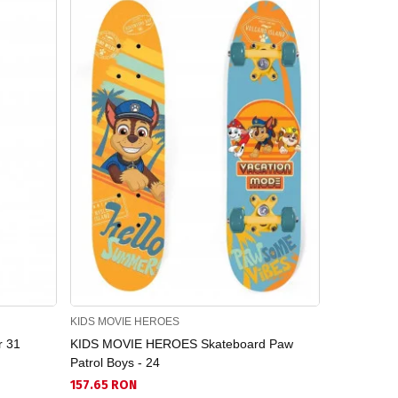
KIDS MOVIE HEROES
KIDS MOVIE
r 31
KIDS MOVIE HEROES Skateboard Paw
KIDS MOVI
Patrol Boys - 24
Orian
157.65 RON
294.27 RO