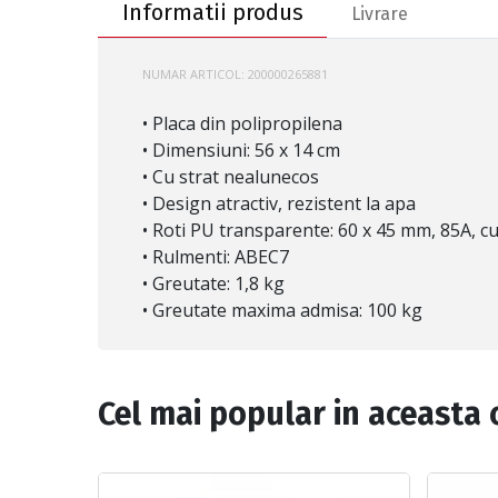
Informatii produs
Livrare
NUMAR ARTICOL:
200000265881
510782
• Placa din polipropilena
• Dimensiuni: 56 х 14 cm
• Cu strat nealunecos
• Design atractiv, rezistent la apa
• Roti PU transparente: 60 х 45 mm, 85A, c
• Rulmenti: ABEC7
• Greutate: 1,8 kg
• Greutate maxima admisa: 100 kg
Cel mai popular in aceasta 