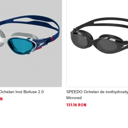
helari Inot Biofuse 2.0
SPEEDO Ochelari de inothydrosity
Mirrored
ON
131.16 RON