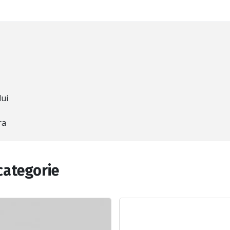
lui
ra
categorie