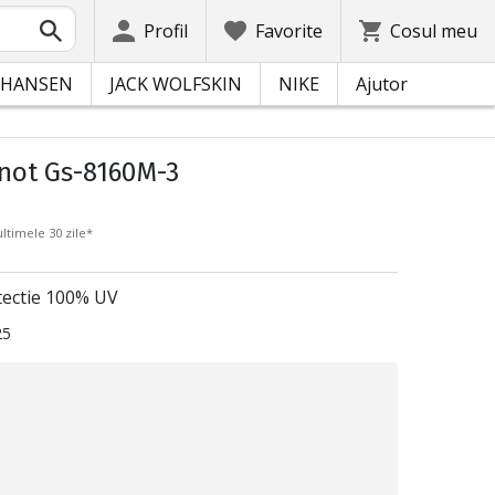
Profil
Favorite
Cosul meu
 HANSEN
JACK WOLFSKIN
NIKE
Ajutor
Inot Gs-8160M-3
ltimele 30 zile*
tectie 100% UV
25