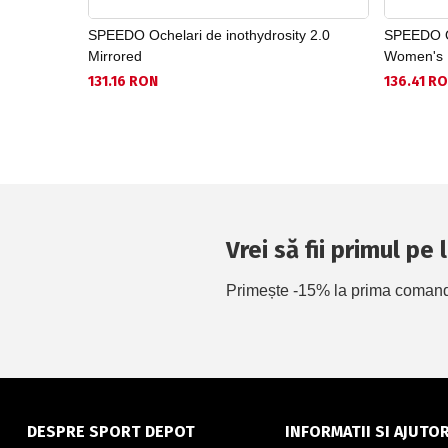
SPEEDO Ochelari de inothydrosity 2.0
SPEEDO Oc
Mirrored
Women's
131.16 RON
136.41 R
Vrei să fii primul pe
Primește -15% la prima comandă 
DESPRE SPORT DEPOT
INFORMATII SI AJUTO