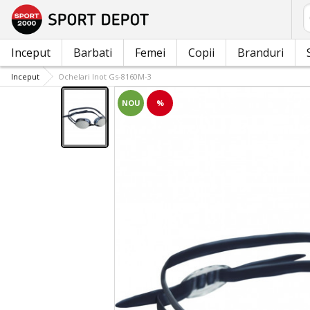
C
Inceput
Barbati
Femei
Copii
Branduri
Inceput
Ochelari Inot Gs-8160M-3
NOU
%