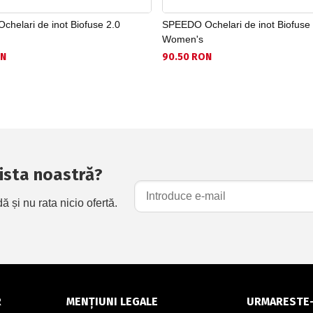
helari de inot Biofuse 2.0
SPEEDO Ochelari de inot Biofuse 
Women's
ON
90.50 RON
 lista noastră?
și nu rata nicio ofertă.
R
MENȚIUNI LEGALE
URMARESTE