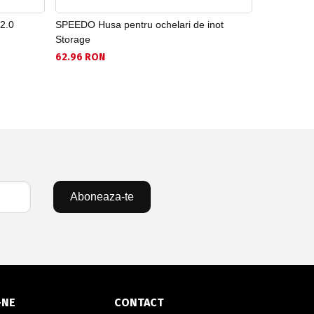
2.0
SPEEDO Husa pentru ochelari de inot
SPEEDO Och
Storage
57.71 RON
62.96 RON
Aboneaza-te
-NE
CONTACT