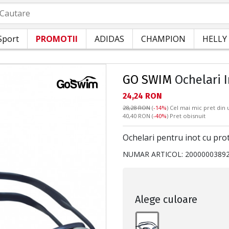
autare
Sport
PROMOTII
ADIDAS
CHAMPION
HELLY
GO SWIM
Ochelari 
Текуща цена:
24,24 RON
28,28 RON
(
-14%
)
Cel mai mic pret din u
Pret obisnuit:
40,40 RON
(
-40%
) Pret obisnuit
Ochelari pentru inot cu pro
NUMAR ARTICOL:
2000000389
Alege culoare