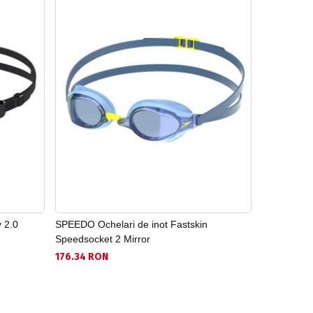
 2.0
SPEEDO Ochelari de inot Fastskin
SPEEDO Och
Speedsocket 2 Mirror
136.41 RON
176.34 RON