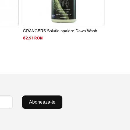
GRANGERS Solutie spalare Down Wash
GRANGERS 
62.91 RON
99.42 RON
Aboneaza-te