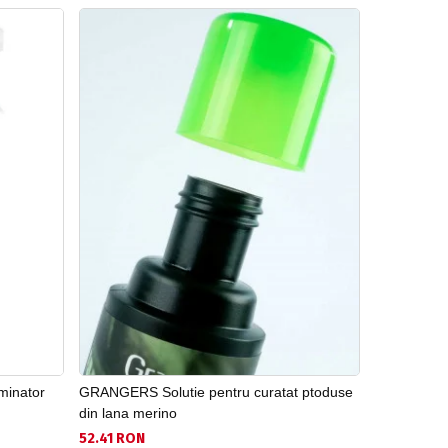
inator
GRANGERS Solutie pentru curatat ptoduse
GRANGERS 
din lana merino
62.91 RON
52.41 RON