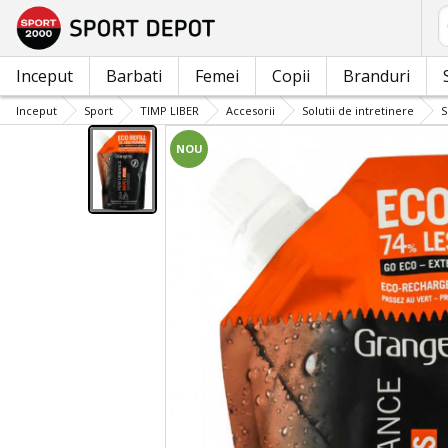
C
Inceput
Barbati
Femei
Copii
Branduri
Inceput
Sport
TIMP LIBER
Accesorii
Solutii de intretinere
S
NOU