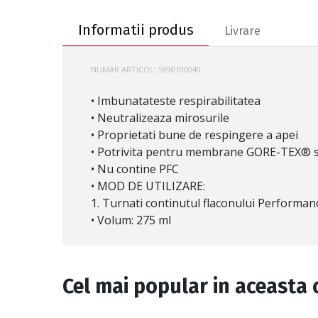
Informatii produs
Livrare
NUMAR ARTICOL:
5990100040
GRF204
• Imbunatateste respirabilitatea
• Neutralizeaza mirosurile
• Proprietati bune de respingere a apei
• Potrivita pentru membrane GORE-TEX® si
• Nu contine PFC
• MOD DE UTILIZARE:
1. Turnati continutul flaconului Performanc
• Volum: 275 ml
Cel mai popular in aceasta 