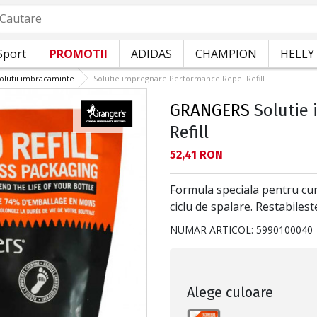
autare
Sport
PROMOTII
ADIDAS
CHAMPION
HELLY
olutii imbracaminte
Solutie impregnare Performance Repel Refill
GRANGERS
Solutie 
Refill
Текуща цена:
52,41 RON
Formula speciala pentru cur
ciclu de spalare. Restabile
NUMAR ARTICOL:
5990100040
Alege culoare