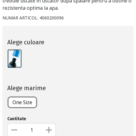
trebuie uscate in uscator dupa spalare pentru a obtine o
rezistenta optima la apa.
NUMAR ARTICOL:
4060200096
Alege culoare
Alege marime
One Size
Cantitate