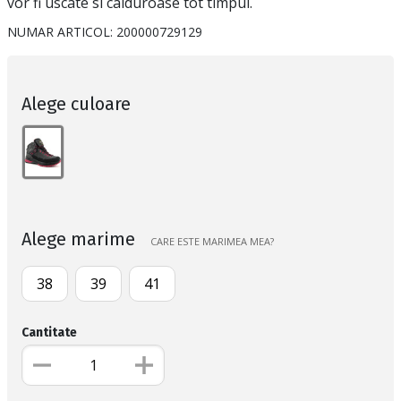
vor fi uscate si calduroase tot timpul.
NUMAR ARTICOL:
200000729129
Alege culoare
Alege marime
CARE ESTE MARIMEA MEA?
38
39
41
Cantitate