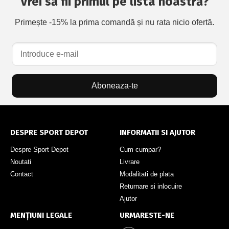
Vrei să fii primul pe lista noastră?
Primește -15% la prima comandă și nu rata nicio ofertă.
Aboneaza-te
DESPRE SPORT DEPOT
INFORMATII SI AJUTOR
Despre Sport Depot
Cum cumpar?
Noutati
Livrare
Contact
Modalitati de plata
Returnare si inlocuire
Ajutor
MENȚIUNI LEGALE
URMARESTE-NE