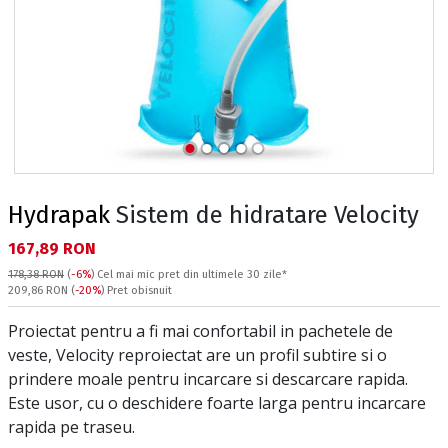
Hydrapak
Sistem de hidratare Velocity
Текуща цена:
167,89 RON
178,38 RON
(
-6%
)
Cel mai mic pret din ultimele 30 zile*
Pret obisnuit:
209,86 RON
(
-20%
) Pret obisnuit
Proiectat pentru a fi mai confortabil in pachetele de
veste, Velocity reproiectat are un profil subtire si o
prindere moale pentru incarcare si descarcare rapida.
Este usor, cu o deschidere foarte larga pentru incarcare
rapida pe traseu.