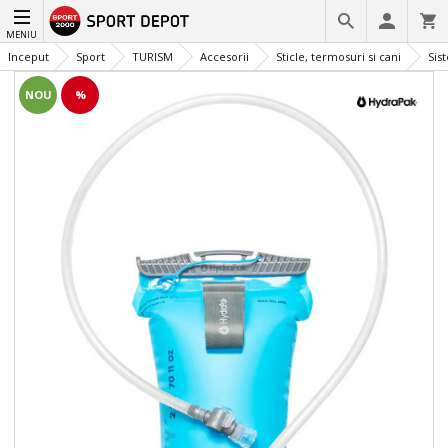
MENIU
Inceput
Sport
TURISM
Accesorii
Sticle, termosuri si cani
Sis
NOU
%