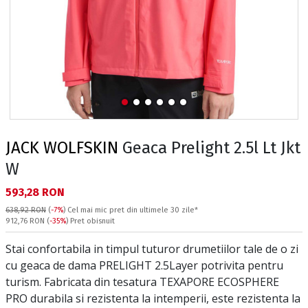
JACK WOLFSKIN
Geaca Prelight 2.5l Lt Jkt
W
Текуща цена:
593,28 RON
638,92 RON
(
-7%
)
Cel mai mic pret din ultimele 30 zile*
Pret obisnuit:
912,76 RON
(
-35%
) Pret obisnuit
Stai confortabila in timpul tuturor drumetiilor tale de o zi
cu geaca de dama PRELIGHT 2.5Layer potrivita pentru
turism. Fabricata din tesatura TEXAPORE ECOSPHERE
PRO durabila si rezistenta la intemperii, este rezistenta la