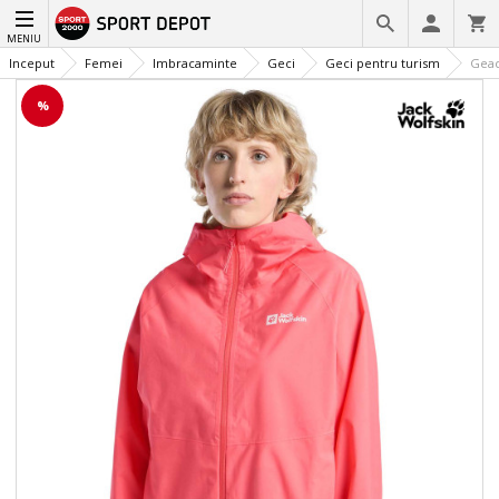
MENIU
Inceput
Femei
Imbracaminte
Geci
Geci pentru turism
Geaca
%