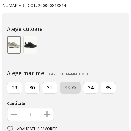
NUMAR ARTICOL:
200000813814
Alege culoare
Alege marime
CARE ESTE MARIMEA MEA?
29
30
31
33
34
35
Cantitate
ADAUGATI LA FAVORITE