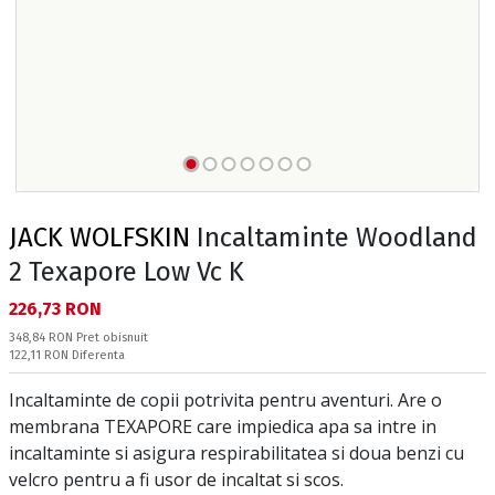
JACK WOLFSKIN
Incaltaminte Woodland
2 Texapore Low Vc K
Текуща цена:
226,73 RON
Pret obisnuit:
348,84 RON
Pret obisnuit
Спестявате:
122,11 RON
Diferenta
Incaltaminte de copii potrivita pentru aventuri. Are o
membrana TEXAPORE care impiedica apa sa intre in
incaltaminte si asigura respirabilitatea si doua benzi cu
velcro pentru a fi usor de incaltat si scos.