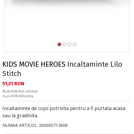
KIDS MOVIE HEROES
Incaltaminte Lilo
Stitch
Текуща цена:
51,31 RON
Pret obisnuit:
85,56 RON
Pret obisnuit
Спестявате:
34,24 RON
Diferenta
Incaltaminte de copii potrivita pentru a fi purtata acasa
sau la gradinita.
NUMAR ARTICOL:
200000713608