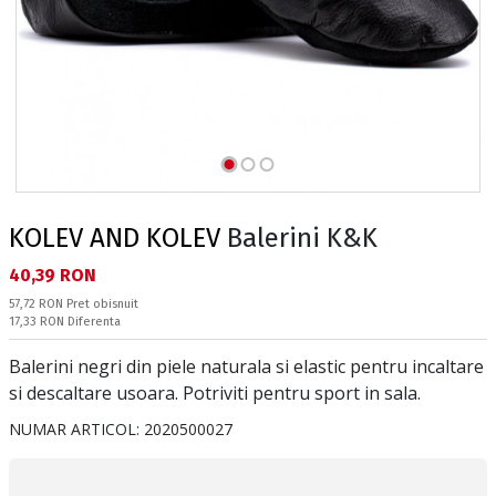
KOLEV AND KOLEV
Balerini K&K
Текуща цена:
40,39 RON
Pret obisnuit:
57,72 RON
Pret obisnuit
Спестявате:
17,33 RON
Diferenta
Balerini negri din piele naturala si elastic pentru incaltare
si descaltare usoara. Potriviti pentru sport in sala.
NUMAR ARTICOL:
2020500027