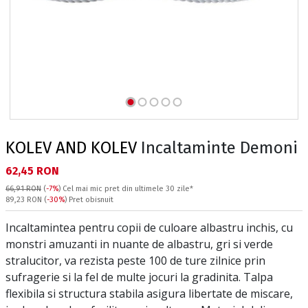
KOLEV AND KOLEV
Incaltaminte Demoni
Текуща цена:
62,45 RON
66,91 RON
(
-7%
)
Cel mai mic pret din ultimele 30 zile*
Pret obisnuit:
89,23 RON
(
-30%
) Pret obisnuit
Incaltamintea pentru copii de culoare albastru inchis, cu
monstri amuzanti in nuante de albastru, gri si verde
stralucitor, va rezista peste 100 de ture zilnice prin
sufragerie si la fel de multe jocuri la gradinita. Talpa
flexibila si structura stabila asigura libertate de miscare,