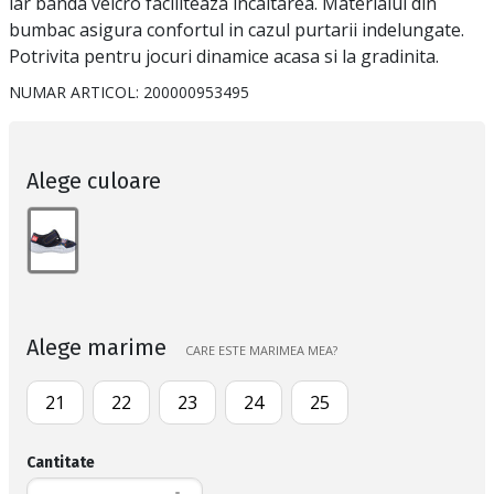
iar banda velcro faciliteaza incaltarea. Materialul din
bumbac asigura confortul in cazul purtarii indelungate.
Potrivita pentru jocuri dinamice acasa si la gradinita.
NUMAR ARTICOL:
200000953495
Alege culoare
Alege marime
CARE ESTE MARIMEA MEA?
21
22
23
24
25
Cantitate