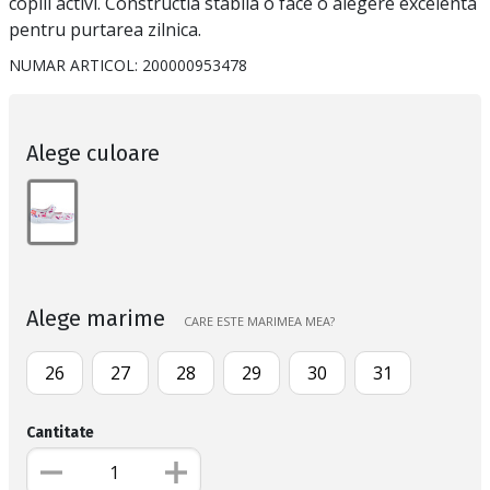
copiii activi. Constructia stabila o face o alegere excelenta
pentru purtarea zilnica.
NUMAR ARTICOL:
200000953478
Alege culoare
Alege marime
CARE ESTE MARIMEA MEA?
26
27
28
29
30
31
Cantitate