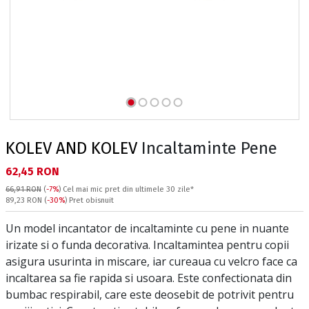
KOLEV AND KOLEV
Incaltaminte Pene
Текуща цена:
62,45 RON
66,91 RON
(
-7%
)
Cel mai mic pret din ultimele 30 zile*
Pret obisnuit:
89,23 RON
(
-30%
) Pret obisnuit
Un model incantator de incaltaminte cu pene in nuante
irizate si o funda decorativa. Incaltamintea pentru copii
asigura usurinta in miscare, iar cureaua cu velcro face ca
incaltarea sa fie rapida si usoara. Este confectionata din
bumbac respirabil, care este deosebit de potrivit pentru