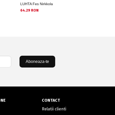
LUHTA Fes Nirkkola
LUHTA Fes
64.29 RON
80.15 RON
Aboneaza-te
-NE
CONTACT
Relatii clienti