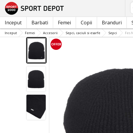
C
Inceput
Barbati
Femei
Copii
Branduri
Inceput
Femei
Accesorii
Sepci, caciuli si esarfe
Sepci
Fes 
OFFER