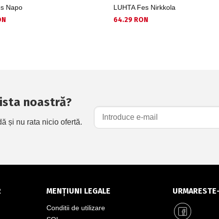
s Napo
LUHTA Fes Nirkkola
ON
64.29 RON
 lista noastră?
și nu rata nicio ofertă.
R
MENȚIUNI LEGALE
URMARESTE
Conditii de utilizare