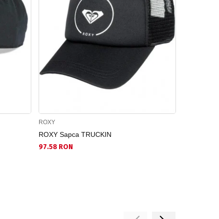
ROXY
LUHTA
ROXY Sapca TRUCKIN
LUHTA Fes
97.58 RON
104.57 RO