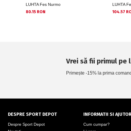
LUHTA Fes Nurmo
LUHTA Fe
80.15 RON
104.57 R
Vrei să fii primul pe
Primește -15% la prima comandă 
DESPRE SPORT DEPOT
INFORMATII SI AJUTO
Despre Sport Depot
Cum cumpar?