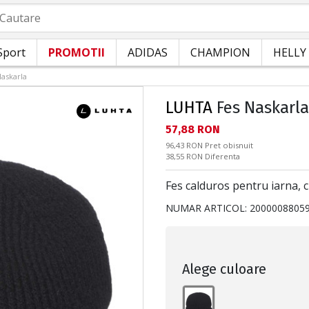
autare
Sport
PROMOTII
ADIDAS
CHAMPION
HELLY
Naskarla
LUHTA
Fes Naskarla
Текуща цена:
57,88 RON
Pret obisnuit:
96,43 RON
Pret obisnuit
Спестявате:
38,55 RON
Diferenta
Fes calduros pentru iarna, 
NUMAR ARTICOL:
2000008805
Alege culoare