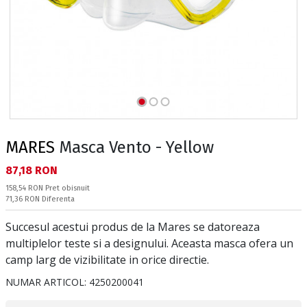
MARES
Masca Vento - Yellow
Текуща цена:
87,18 RON
Pret obisnuit:
158,54 RON
Pret obisnuit
Спестявате:
71,36 RON
Diferenta
Succesul acestui produs de la Mares se datoreaza
multiplelor teste si a designului. Aceasta masca ofera un
camp larg de vizibilitate in orice directie.
NUMAR ARTICOL:
4250200041