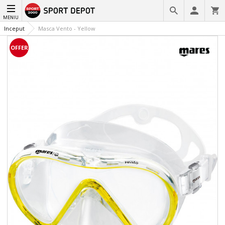
MENIU
Inceput
Masca Vento - Yellow
OFFER