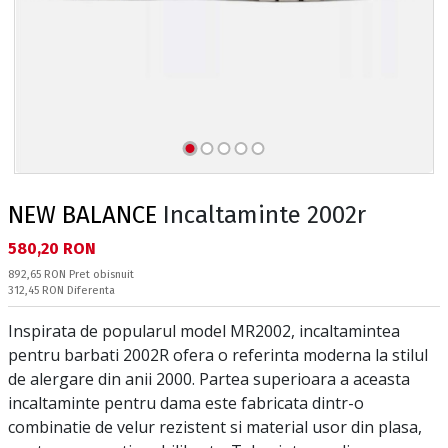
NEW BALANCE
Incaltaminte 2002r
Текуща цена:
580,20 RON
Pret obisnuit:
892,65 RON
Pret obisnuit
Спестявате:
312,45 RON
Diferenta
Inspirata de popularul model MR2002, incaltamintea
pentru barbati 2002R ofera o referinta moderna la stilul
de alergare din anii 2000. Partea superioara a aceasta
incaltaminte pentru dama este fabricata dintr-o
combinatie de velur rezistent si material usor din plasa,