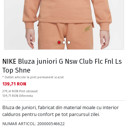
NIKE
Bluza juniori G Nsw Club Flc Fnl Ls
Top Shne
* Outlet articole la pret permanent scazut
Текуща цена:
139,71 RON
Pret obisnuit:
279,41 RON
Pret obisnuit
Спестявате:
139,71 RON
Diferenta
Bluza de juniori, fabricat din material moale cu interior
calduros pentru confort pe tot parcursul zilei.
NUMAR ARTICOL:
200000546622