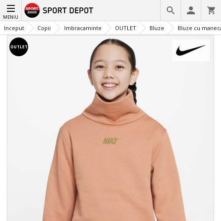
MENIU
Inceput
Copii
Imbracaminte
OUTLET
Bluze
Bluze cu manec
OUTLET